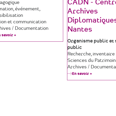
CADN - Centr
agogique
mation, événement,
Archives
ibilisation
Diplomatique
tion et communication
Nantes
hives / Documentation
 savoir +
sur
HEULÂ
Type
Organisme public et 
de
public
structure
Domaine
Recherche, inventaire
d'activité
Sciences du Patrimoi
Archives / Documenta
En savoir +
sur
CADN
-
Centre
des
Archives
Diplomatiqu
de
Nantes