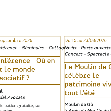
patrimoine
:
médiation
révéler
:
le
révéler
patrimoine
le
absent,
patrimoine
invisible
absent,
ou
invisible
inaccessible
ou
|
septembre 2026
Du 15 au 23/08/2026
inaccessible
Ateliers
|
férence – Séminaire – Colloque
Visite - Porte ouverte
Table
Concert – Spectacle 
ronde
nférence - Où en
Le Moulin de 
t le monde
célèbre le
sociatif ?
patrimoine vi
u
al
tout l'été
dal Avocats
anisateur
Lieu
Moulin de Gô
fs
icipation gratuite, sur
Amis du Moulin de 
ription.