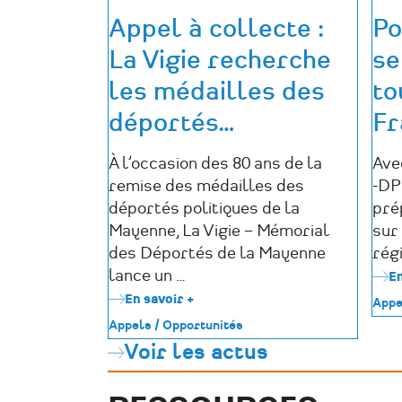
Appel à collecte :
Po
La Vigie recherche
se
les médailles des
to
déportés
…
Fr
À l’occasion des 80 ans de la
Ave
remise des médailles des
-DP
déportés politiques de la
pré
Mayenne, La Vigie – Mémorial
sur
des Déportés de la Mayenne
régi
lance un …
En
En savoir +
sur
Appe
Appel
Appels / Opportunités
à
Voir les actus
collecte
:
La
Vigie