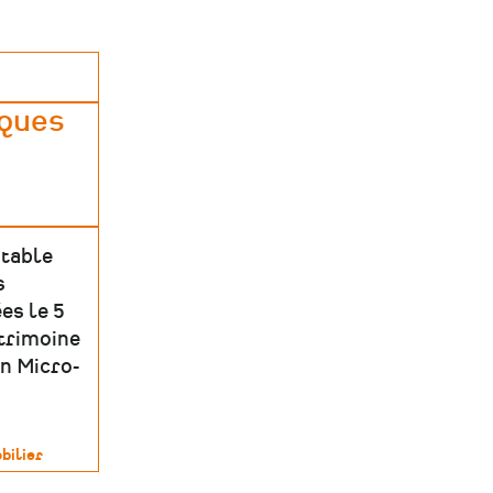
iques
 table
s
es le 5
atrimoine
on Micro-
bilier