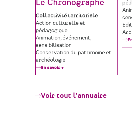
Le Chronographe
péd
Ani
Type
Collectivité territoriale
sens
de
Domaine
Action culturelle et
Edi
structure
d'activité
pédagogique
Arc
Animation, événement,
En
sensibilisation
Conservation du patrimoine et
archéologie
En savoir +
sur
Le
Chronographe
Voir tout l'annuaire