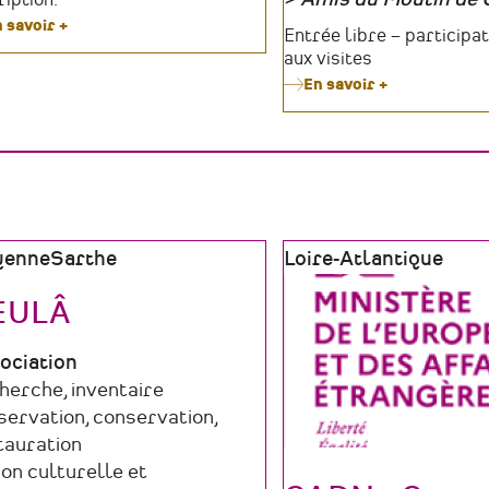
Organisateur
 savoir +
sur
Tarifs
Entrée libre – participat
Conférence
aux visites
-
En savoir +
sur
Où
Le
en
Moulin
est
de
le
Gô
monde
célèbre
associatif
le
?
patrimoine
vivant
e
yenne
Sarthe
Zone
Loire-Atlantique
tout
graphique
géographique
l'été
EULÂ
e
ociation
maine
herche, inventaire
ucture
ctivité
servation, conservation,
tauration
ion culturelle et