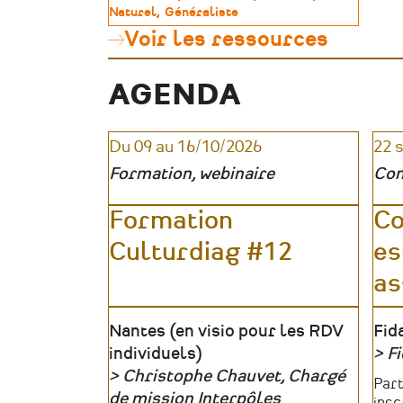
sa
de
Naturel
Généraliste
formation
patrimoine
Voir les ressources
dans
le
patrimoine
AGENDA
:
une
méthode
en
Du 09 au 16/10/2026
22 
5
Formation, webinaire
Con
étapes
Formation
Co
Culturdiag #12
es
as
Lieu
Nantes (en visio pour les RDV
Lie
Fid
individuels)
Fi
Christophe Chauvet, Chargé
Org
Tari
Part
Organisateur
de mission Interpôles
insc