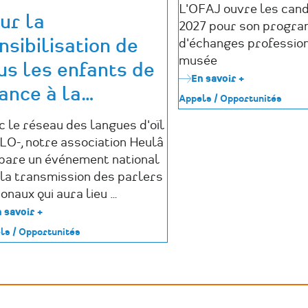
L'OFAJ ouvre les can
ur la
2027 pour son progr
nsibilisation de
d'échanges professio
musée
us les enfants de
En savoir +
sur
ance à la
…
Appel
Appels / Opportunités
à
candidature
c le réseau des langues d'oïl
OFAJ
LO-, notre association Heulâ
2027
:
pare un événement national
2
 la transmission des parlers
mois
onaux qui aura lieu …
dans
un
 savoir +
sur
musée
Pour
ls / Opportunités
allemand
la
sensibilisation
de
tous
les
enfants