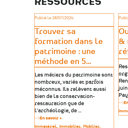
RESSOURCES
recherche
les
médailles
Publié le 28/07/2026.
Publi
des
déportés
Trouver sa
Ou
politiques
de
formation dans le
& 
la
Mayenne
patrimoine : une
ré
méthode en 5
…
Res
org
Les métiers du patrimoine sont
Ren
nombreux, variés et parfois
jui
méconnus. Ils relèvent aussi
Pay
bien de la conservation-
En
restauration que de
l'archéologie, de …
Type
Imma
de
En savoir +
sur
patr
Trouver
Type
Immatériel
Immobilier
Mobilier