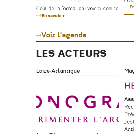
En
Tarifs
Coût de la formation : voir ci-contre
En savoir +
sur
Formation
Culturdiag
#12
Voir l'agenda
LES ACTEURS
Zone
Loire-Atlantique
Zon
Ma
géographique
géo
H
Typ
Ass
de
Do
Rec
str
d'a
Pré
res
Act