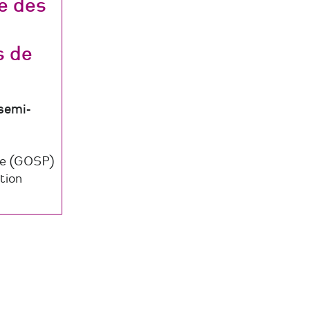
e des
s de
semi-
ne (GOSP)
tion
es