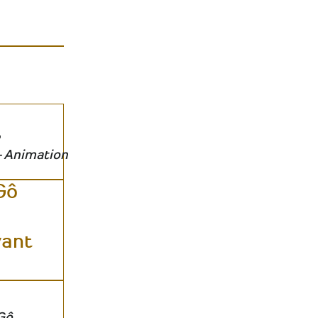
- Animation
Gô
vant
Gô