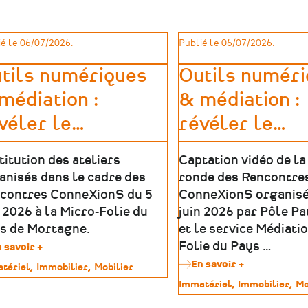
de
France
à
é le 06/07/2026.
Publié le 06/07/2026.
la
langue
tils numériques
Outils numér
de
leur
médiation :
& médiation :
territoire
!
véler le
…
révéler le
…
titution des ateliers
Captation vidéo de la
anisés dans le cadre des
ronde des Rencontre
contres ConneXionS du 5
ConneXionS organisé
n 2026 à la Micro-Folie du
juin 2026 par Pôle P
s de Mortagne.
et le service Médiati
Folie du Pays …
 savoir +
sur
Outils
En savoir +
sur
tériel
Immobilier
Mobilier
numériques
Outils
Type
Immatériel
Immobilier
Mo
&
numériques
imoine
de
médiation
&