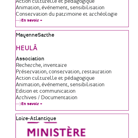
de
Domaine
Action culturelle et pédagogique
structure
d'activité
Animation, événement, sensibilisation
Conservation du patrimoine et archéologie
En savoir +
sur
Le
Chronographe
Zone
Mayenne
Sarthe
géographique
HEULÂ
Type
Association
de
Domaine
Recherche, inventaire
structure
d'activité
Préservation, conservation, restauration
Action culturelle et pédagogique
Animation, événement, sensibilisation
Edition et communication
Archives / Documentation
En savoir +
sur
HEULÂ
Zone
Loire-Atlantique
géographique