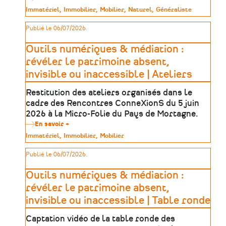
Trouver
Type
Immatériel
Immobilier
Mobilier
Naturel
Généraliste
sa
de
formation
patrimoine
Publié le 06/07/2026.
dans
le
patrimoine
Outils numériques & médiation :
:
une
révéler le patrimoine absent,
méthode
invisible ou inaccessible | Ateliers
en
5
étapes
Restitution des ateliers organisés dans le
cadre des Rencontres ConneXionS du 5 juin
2026 à la Micro-Folie du Pays de Mortagne.
En savoir +
sur
Outils
Type
Immatériel
Immobilier
Mobilier
numériques
de
&
patrimoine
Publié le 06/07/2026.
médiation
:
révéler
Outils numériques & médiation :
le
patrimoine
révéler le patrimoine absent,
absent,
invisible ou inaccessible | Table ronde
invisible
ou
inaccessible
Captation vidéo de la table ronde des
|