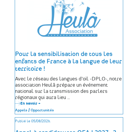
des
déportés
politiques
de
la
Mayenne
Pour la sensibilisation de tous les
enfants de France à la langue de leur
territoire !
Avec le réseau des langues d'oïl -DPLO-, notre
association Heulâ prépare un événement
national sur la transmission des parlers
régionaux qui aura lieu …
En savoir +
sur
Pour
Appels / Opportunités
la
sensibilisation
Publié le 05/08/2026.
de
tous
les