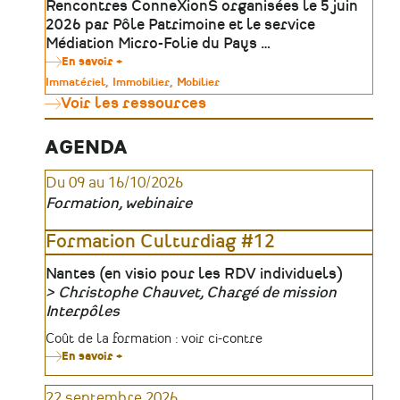
Rencontres ConneXionS organisées le 5 juin
Ateliers
2026 par Pôle Patrimoine et le service
Médiation Micro-Folie du Pays …
En savoir +
sur
Outils
Type
Immatériel
Immobilier
Mobilier
numériques
de
Voir les ressources
&
patrimoine
médiation
:
révéler
AGENDA
le
patrimoine
Du 09 au 16/10/2026
absent,
invisible
Formation, webinaire
ou
inaccessible
|
Formation Culturdiag #12
Table
ronde
Lieu
Nantes (en visio pour les RDV individuels)
Christophe Chauvet, Chargé de mission
Organisateur
Interpôles
Tarifs
Coût de la formation : voir ci-contre
En savoir +
sur
Formation
Culturdiag
22 septembre 2026
#12