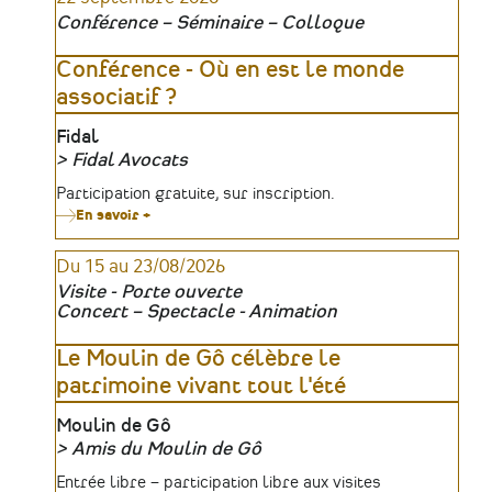
Conférence – Séminaire – Colloque
Conférence - Où en est le monde
associatif ?
Lieu
Fidal
Fidal Avocats
Organisateur
Tarifs
Participation gratuite, sur inscription.
En savoir +
sur
Conférence
-
Du 15 au 23/08/2026
Où
en
Visite - Porte ouverte
est
Concert – Spectacle - Animation
le
monde
associatif
Le Moulin de Gô célèbre le
?
patrimoine vivant tout l'été
Lieu
Moulin de Gô
Amis du Moulin de Gô
Organisateur
Tarifs
Entrée libre – participation libre aux visites