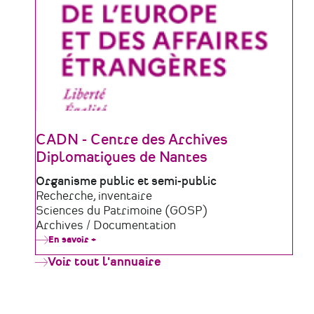
CADN - Centre des Archives
Diplomatiques de Nantes
Type
Organisme public et semi-public
de
Domaine
Recherche, inventaire
structure
d'activité
Sciences du Patrimoine (GOSP)
Archives / Documentation
En savoir +
sur
CADN
Voir tout l'annuaire
-
Centre
des
Archives
Diplomatiques
de