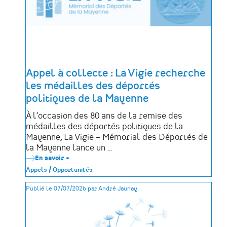
Appel à collecte : La Vigie recherche
les médailles des déportés
politiques de la Mayenne
À l’occasion des 80 ans de la remise des
médailles des déportés politiques de la
Mayenne, La Vigie – Mémorial des Déportés de
la Mayenne lance un …
En savoir +
sur
Appel
Appels / Opportunités
à
collecte
Publié le 07/07/2026 par André Jaunay.
:
La
Vigie
recherche
les
médailles