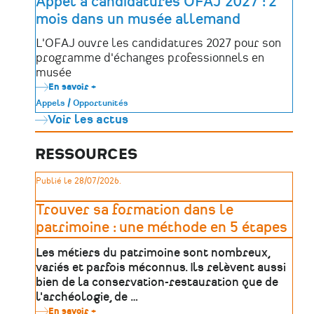
Appel à candidatures OFAJ 2027 : 2
enfants
mois dans un musée allemand
de
France
à
L'OFAJ ouvre les candidatures 2027 pour son
la
programme d'échanges professionnels en
langue
de
musée
leur
En savoir +
sur
territoire
Appel
!
Appels / Opportunités
à
Voir les actus
candidatures
OFAJ
2027
:
RESSOURCES
2
mois
Publié le 28/07/2026.
dans
un
musée
Trouver sa formation dans le
allemand
patrimoine : une méthode en 5 étapes
Les métiers du patrimoine sont nombreux,
variés et parfois méconnus. Ils relèvent aussi
bien de la conservation-restauration que de
l'archéologie, de …
En savoir +
sur