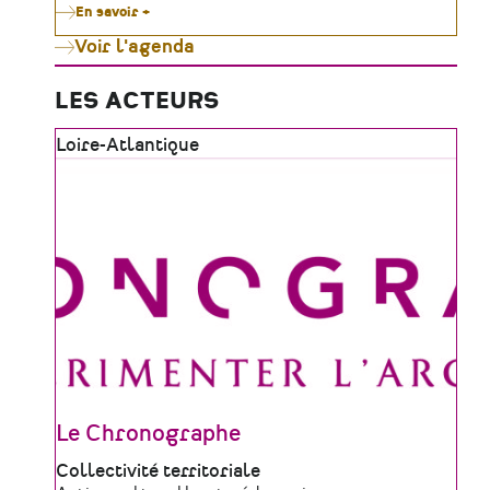
En savoir +
sur
Le
Voir l'agenda
Moulin
de
Gô
célèbre
LES ACTEURS
le
patrimoine
Zone
Loire-Atlantique
vivant
tout
géographique
l'été
Le Chronographe
Type
Collectivité territoriale