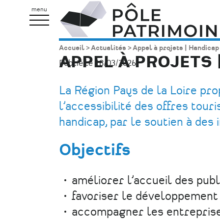
Aller
Pôle
menu
au
Patrimoine
contenu
Accueil
Actualités
Appel à projets | Handica
Fil
principal
APPEL À PROJETS
Publié le 18/03/2026.
d'Ariane
La Région Pays de la Loire pro
l’accessibilité des offres tour
handicap, par le soutien à des
Objectifs
améliorer l’accueil des publ
favoriser le développement d
accompagner les entreprises