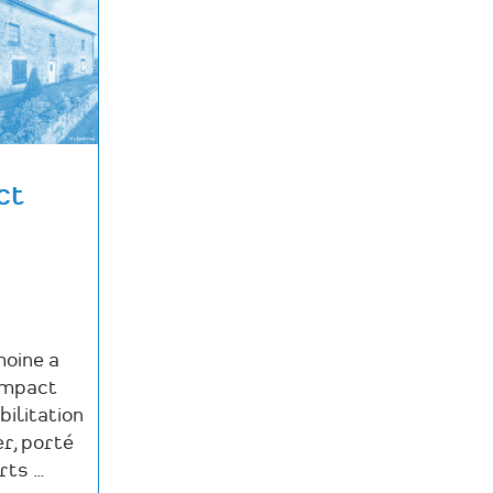
ct
moine a
Impact
bilitation
r, porté
rts …