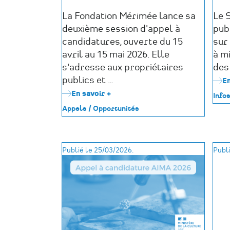
La Fondation Mérimée lance sa
Le 
deuxième session d'appel à
publ
candidatures, ouverte du 15
sur 
avril au 15 mai 2026. Elle
à mi
s'adresse aux propriétaires
des
publics et …
En
En savoir +
sur
Infos
Prix
Appels / Opportunités
de
la
Fondation
Mérimée
Publié le 25/03/2026.
Publi
-
2e
session
2026
(avril-
mai)