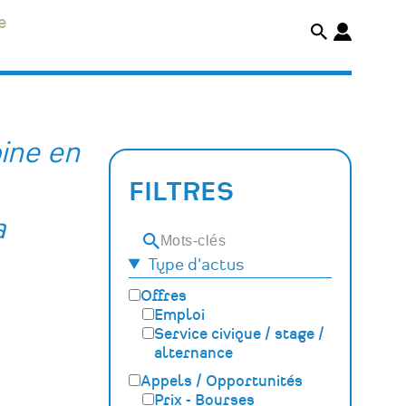
e
ine en
FILTRES
a
Mots-
Type d'actus
clés
Offres
Emploi
Service civique / stage /
alternance
Appels / Opportunités
Prix - Bourses