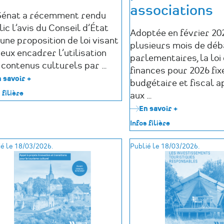
associations
Sénat a récemment rendu
ic l’avis du Conseil d’État
Adoptée en février 20
une proposition de loi visant
plusieurs mois de déb
eux encadrer l’utilisation
parlementaires, la loi
 contenus culturels par …
finances pour 2026 fix
 savoir +
sur
budgétaire et fiscal a
Intelligence
 filière
aux …
artificielle
et
En savoir +
sur
droits
Loi
Infos filière
d’auteur
de
:
finances
vers
é le 18/03/2026.
Publié le 18/03/2026.
2026
une
:
nouvelle
ce
présomption
qu’il
d’utilisation
faut
des
retenir
œuvres
pour
les
associations