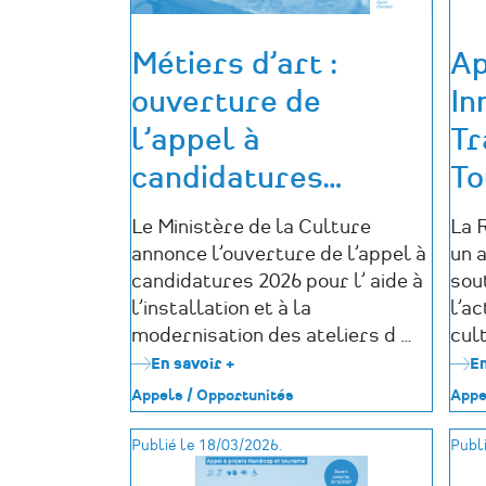
Métiers d’art :
Ap
ouverture de
In
l’appel à
Tr
candidatures
…
To
Le Ministère de la Culture
La 
annonce l’ouverture de l’appel à
un a
candidatures 2026 pour l’ aide à
sou
l’installation et à la
l’ac
modernisation des ateliers d …
cul
En savoir +
sur
En
Métiers
Appels / Opportunités
Appe
d’art
:
Publié le 18/03/2026.
Publi
ouverture
de