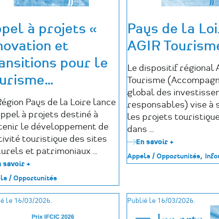
pel à projets «
Pays de la Loi
novation et
AGIR Tourism
ansitions pour le
Le dispositif régional
urisme
…
Tourisme (Accompag
global des investiss
Région Pays de la Loire lance
responsables) vise à 
ppel à projets destiné à
les projets touristiq
tenir le développement de
dans …
tivité touristique des sites
En savoir +
sur
turels et patrimoniaux …
Pays
Appels / Opportunités
Info
de
 savoir +
sur
la
Appel
ls / Opportunités
Loire
à
–
projets
AGIR
é le 16/03/2026.
Publié le 16/03/2026.
«
Tourisme
Innovation