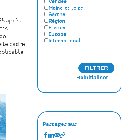
Vendée
Maritime, fluvial et
Maine-et-loire
lacustre
Sarthe
Paysage, forêt,
26 après
Région
géologique
France
ats
Généraliste
Europe
 de
Autre
International
e le cadre
pplicable
Partager sur
Partager
Partager
Partager
Copier