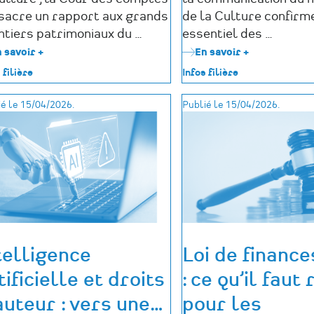
sacre un rapport aux grands
de la Culture confirme
ntiers patrimoniaux du …
essentiel des …
 savoir +
sur
En savoir +
sur
Grands
Financement
 filière
Infos filière
chantiers
de
patrimoniaux
la
é le 15/04/2026.
Publié le 15/04/2026.
:
culture
la
:
Cour
les
des
collectivités
comptes
territoriale
alerte
demeurent
sur
les
un
premiers
«
financeurs
mur
publics
d'investissement
telligence
Loi de financ
»
tificielle et droits
: ce qu’il faut
auteur : vers une
…
pour les