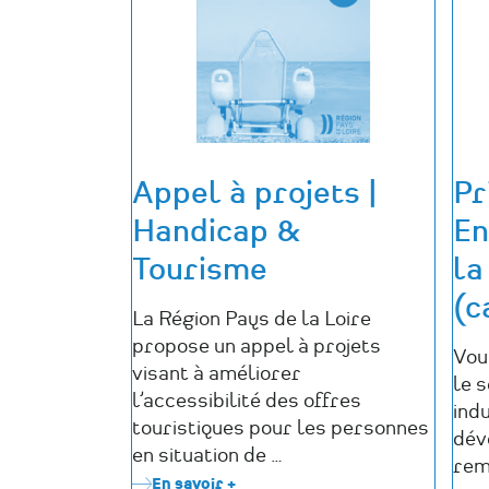
l’appel
à
candidatures
2026
pour
l’aide
AIMA
Appel à projets |
Pr
Handicap &
En
Tourisme
la
(c
La Région Pays de la Loire
propose un appel à projets
Vou
visant à améliorer
le 
l’accessibilité des offres
ind
touristiques pour les personnes
déve
en situation de …
rem
En savoir +
sur