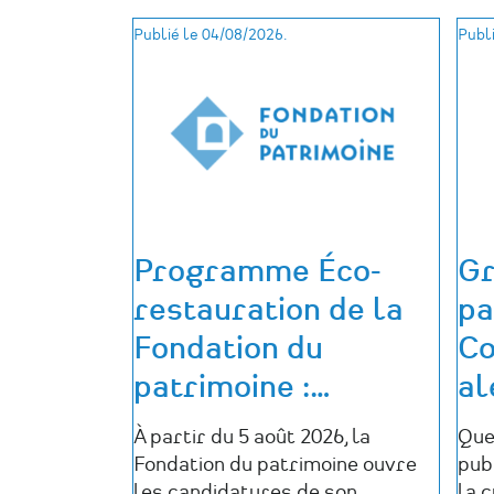
Publié le 04/08/2026.
Publi
Programme Éco-
Gr
restauration de la
pa
Fondation du
Co
patrimoine :
…
al
À partir du 5 août 2026, la
Que
Fondation du patrimoine ouvre
pub
les candidatures de son
la 