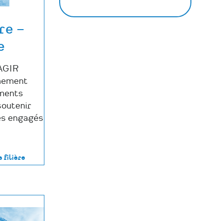
Actualités
Actualités
Actualités
le
sur
sur
par
lien
re –
Facebook
Linkedin
Email
e
 AGIR
nement
ements
soutenir
ues engagés
s filière