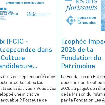
et
Transitions
pour
le
Tourisme
Culturel
»
ix IFCIC -
Trophée Impa
treprendre dans
2026 de la
 Culture
Fondation du
andidature
…
Patrimoine
s êtes entrepreneur(e) dans
La Fondation du Patri
secteur culturel ou les
décerné son Trophée 
ustries créatives ? Vous avez
2026 au projet de réha
loppé une initiative
de la Maison du Palmie
arquable ? Porteuse de
par la Fondation Les A