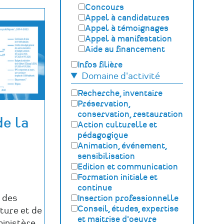
Concours
Appel à candidatures
Appel à témoignages
Appel à manifestation
Aide au financement
Infos filière
Domaine d'activité
Recherche, inventaire
Préservation,
conservation, restauration
de la
Action culturelle et
pédagogique
Animation, événement,
sensibilisation
Edition et communication
Formation initiale et
continue
s des
Insertion professionnelle
Conseil, études, expertise
lture et de
et maitrise d'oeuvre
inistère