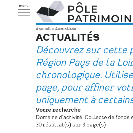
Aller
Pôle
menu
au
Patrimoine
contenu
Accueil
Actualités
Fil
principal
ACTUALITÉS
d'Ariane
Découvrez sur cette p
Région Pays de la Loi
chronologique. Utilisez
page, pour affiner vo
uniquement à certain
Votre recherche
Domaine d'activité :
Collecte de fonds 
30 résultat(s) sur 3 page(s)