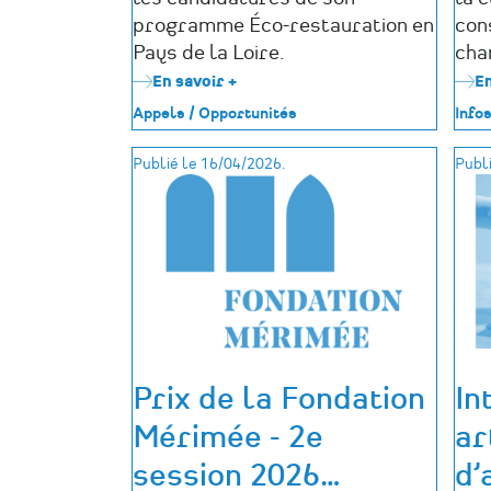
programme Éco-restauration en
con
Pays de la Loire.
cha
En savoir +
sur
En
Programme
Appels / Opportunités
Infos
Éco-
restauration
Publié le 16/04/2026.
Publi
de
la
Fondation
du
patrimoine
:
ouverture
de
l'AAP
2026
Prix de la Fondation
In
Mérimée - 2e
ar
session 2026
…
d’