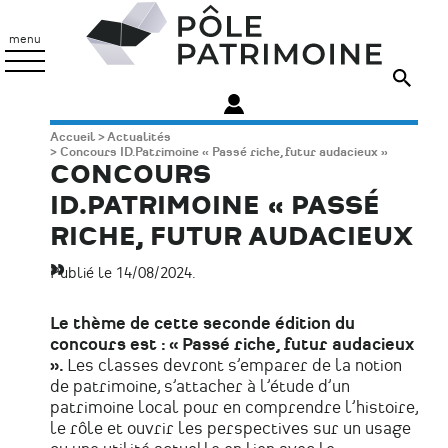
Aller
Pôle
au
Patrimoine
menu
contenu
principal
Fil
Accueil
Actualités
Concours ID.Patrimoine « Passé riche, futur audacieux »
d'Ariane
CONCOURS
ID.PATRIMOINE « PASSÉ
RICHE, FUTUR AUDACIEUX
»
Publié le 14/08/2024.
Le thème de cette seconde édition du
concours est : « Passé riche, futur audacieux
».
Les classes devront s’emparer de la notion
de patrimoine, s’attacher à l’étude d’un
patrimoine local pour en comprendre l’histoire,
le rôle et ouvrir les perspectives sur un usage