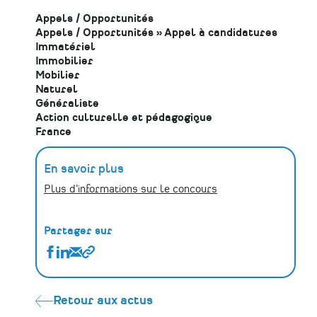
Appels / Opportunités
Appels / Opportunités
»
Appel à candidatures
Immatériel
Immobilier
Mobilier
Naturel
Généraliste
Action culturelle et pédagogique
France
En savoir plus
Plus d'informations sur le concours
Partager sur
Partager
Partager
Partager
Copier
Concours
Concours
Concours
le
ID.Patrimoine
ID.Patrimoine
ID.Patrimoine
lien
«
«
«
Retour aux actus
Passé
Passé
Passé