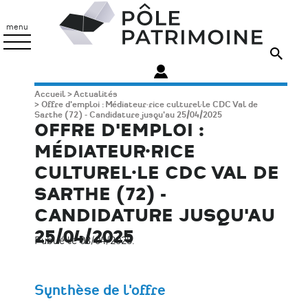
Aller
Pôle
au
Patrimoine
menu
contenu
principal
Fil
Accueil
Actualités
Offre d'emploi : Médiateur·rice culturel·le CDC Val de
d'Ariane
Sarthe (72) - Candidature jusqu'au 25/04/2025
OFFRE D'EMPLOI :
MÉDIATEUR·RICE
CULTUREL·LE CDC VAL DE
SARTHE (72) -
CANDIDATURE JUSQU'AU
25/04/2025
Publié le 03/04/2025.
Synthèse de l'offre