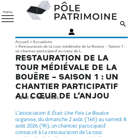
Aller
Pôle
au
Patrimoine
menu
contenu
principal
Fil
Accueil
Actualités
Restauration de la tour médiévale de la Bouëre – Saison 1 :
d'Ariane
un chantier participatif au cœur de l...
RESTAURATION DE LA
TOUR MÉDIÉVALE DE LA
BOUËRE – SAISON 1 : UN
CHANTIER PARTICIPATIF
AU CŒUR DE L’ANJOU
Publié le 18/03/2026.
L’association
Il Était Une Fois La Bouëre
organise, du dimanche 2 août (16h) au samedi 8
août 2026 (9h), un chantier participatif
consacré à la restauration de la tour