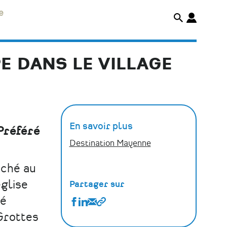
e
E DANS LE VILLAGE
En savoir plus
Préféré
Destination Mayenne
iché au
glise
Partager sur
sé
Partager
Partager
Partager
Copier
Grottes
Saulges
Saulges
Saulges
le