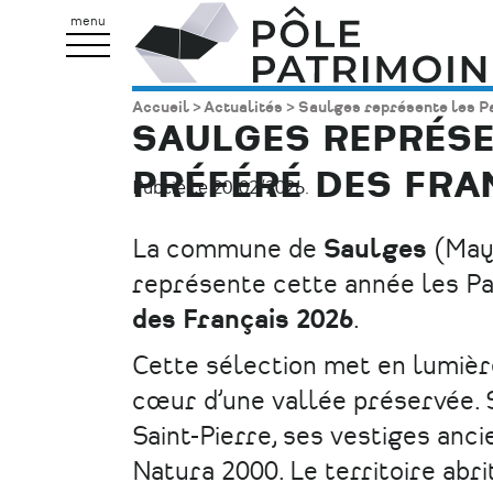
Aller
Pôle
menu
au
Patrimoine
contenu
Accueil
Actualités
Saulges représente les Pay
Fil
principal
SAULGES REPRÉSEN
d'Ariane
PRÉFÉRÉ DES FRAN
Publié le 20/02/2026.
La commune de
Saulges
(Maye
représente cette année les Pa
des Français
2026
.
Cette sélection met en lumièr
cœur d’une vallée préservée. 
Saint-Pierre, ses vestiges anci
Natura 2000. Le territoire abr