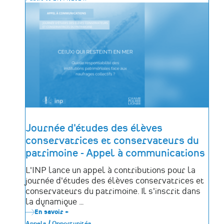
«
Pour
une
approche
critique
des
formations
dans
le
domaine
du
patrimoine
»
Journée d'études des élèves
conservatrices et conservateurs du
patrimoine - Appel à communications
L'INP lance un appel à contributions pour la
journée d'études des élèves conservatrices et
conservateurs du patrimoine. Il s'inscrit dans
la dynamique …
En savoir +
sur
Journée
Appels / Opportunités