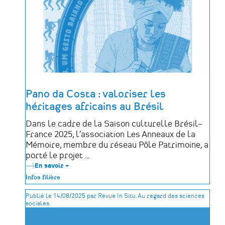
de
l’IA
Pano da Costa : valoriser les
héritages africains au Brésil
Dans le cadre de la Saison culturelle Brésil–
France 2025, l’association Les Anneaux de la
Mémoire, membre du réseau Pôle Patrimoine, a
porté le projet …
En savoir +
sur
Pano
Infos filière
da
Costa
Publié le 14/08/2025 par Revue In Situ. Au regard des sciences
:
sociales.
valoriser
les
héritages