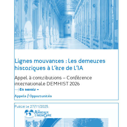
leur
dialogue
autour
des
mémoires
afro-
atlantiques
avec
le
projet
PANO
DA
COSTA
#2
Lignes mouvantes : les demeures
historiques à l’ère de l’IA
Appel à contributions – Conférence
internationale DEMHIST 2026
En savoir +
sur
Lignes
Appels / Opportunités
mouvantes
:
Publié le 27/11/2025.
les
demeures
historiques
à
l’ère