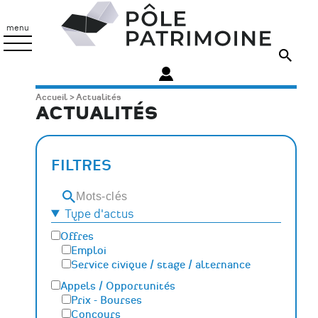
Aller
Pôle
au
Patrimoine
menu
contenu
principal
Fil
Accueil
Actualités
ACTUALITÉS
d'Ariane
FILTRES
Mots-
clés
Type d'actus
Offres
Emploi
Service civique / stage / alternance
Appels / Opportunités
Prix - Bourses
Concours