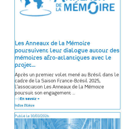
Les Anneaux de la Mémoire
poursuivent leur dialogue autour des
mémoires afro-atlantiques avec le
projet
…
Après un premier volet mené au Brésil dans le
cadre de la Saison France-Brésil 2025,
l’association Les Anneaux de la Mémoire
poursuit son engagement …
En savoir +
sur
Les
Infos filière
Anneaux
de
Publié le 30/03/2026.
la
Mémoire
poursuivent