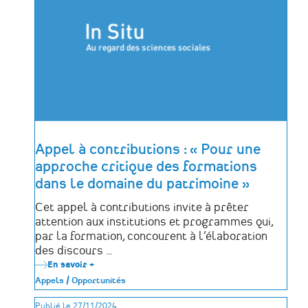
africains
au
Brésil
Appel à contributions : « Pour une
approche critique des formations
dans le domaine du patrimoine »
Cet appel à contributions invite à prêter
attention aux institutions et programmes qui,
par la formation, concourent à l’élaboration
des discours …
En savoir +
sur
Appel
Appels / Opportunités
à
contributions
Publié le 27/11/2024.
: