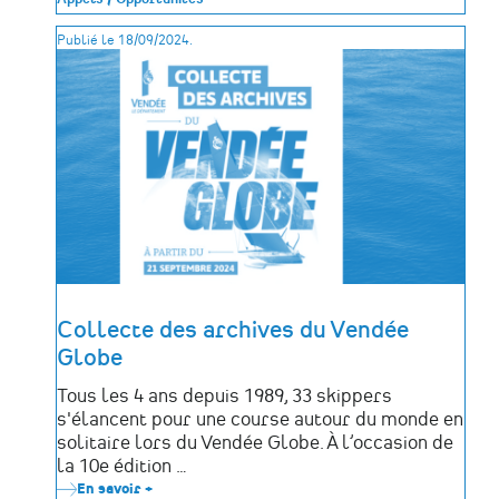
d'études
des
Publié le 18/09/2024.
élèves
conservatrices
et
conservateurs
du
patrimoine
-
Appel
à
communications
Collecte des archives du Vendée
Globe
Tous les 4 ans depuis 1989, 33 skippers
s'élancent pour une course autour du monde en
solitaire lors du Vendée Globe. À l’occasion de
la 10e édition …
En savoir +
sur