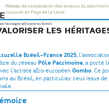
Réseau de coopération des acteurs du patrimoin
culturel en Pays de la Loire
les héritages africains au Brésil
VALORISER LES HÉRITAGE
lturelle Brésil–France 2025
, l’associati
bre du réseau
Pôle Patrimoine
, a porté 
vec l’artiste afro-européen
Gombo
. Ce p
ins au Brésil, en particulier ceux issus de
niale.
Mémoire