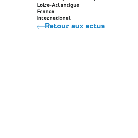
Loire-Atlantique
France
International
Retour aux actus
CONTACT
Pôle Patrimoine
39 rue Félix Thomas