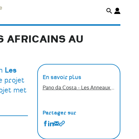
e
S AFRICAINS AU
on
Les
En savoir plus
le projet
Pano da Costa - Les Anneaux de la Mémoire
rojet met
Partager sur
Partager
Partager
Partager
Copier
Pano
Pano
Pano
le