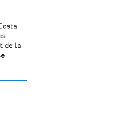
 Costa
es
t de la
le