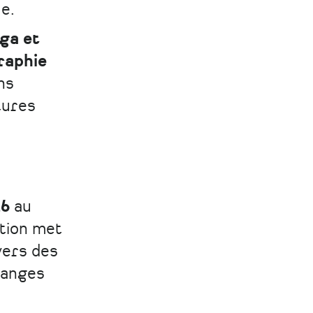
ue.
ga et
raphie
ns
tures
26
au
ition met
vers des
hanges