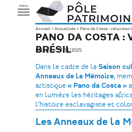
Aller
Pôle
menu
au
Patrimoine
contenu
Accueil
Actualités
Pano da Costa : valoriser 
Fil
principal
PANO DA COSTA : 
d'Ariane
BRÉSIL
Publié le 27/11/2025.
Dans le cadre de la
Saison cu
Anneaux de la Mémoire
, mem
artistique
« Pano da Costa »
a
en lumière les héritages africa
l’histoire esclavagiste et colo
Les Anneaux de la 