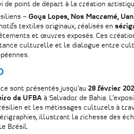
i de point de départ à la création artistiq
siliens –
Goya Lopes, Nos Macramé, Uan
tifs textiles originaux, réalisés en
sérig
vêtements et œuvres exposés. Ces créatio
tance culturelle et le dialogue entre cul
ropéennes.
O
nce sont présentés jusqu’au
28 février 20
eiro da UFBA
à Salvador de Bahia. L’expos
résilien et les métissages culturels à tra
érigraphies, illustrant la richesse des éc
le Brésil.