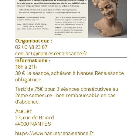
Organisateur :
Téléphone
02 40 48 23 87
Courriel
contact@nantesrenaissance.fr
Informations :
Horaires
18h à 21h
Tarifs
30 € la séance, adhésion à Nantes Renaissance
obligatoire.
Tarif de 75€ pour 3 séances consécutives au
2ème semestre - non remboursable en cas
d’absence.
Lieu
Atelier
Adresse
13, rue de Briord
44000
NANTES
France
Sites
https://www.nantesrenaissance.fr