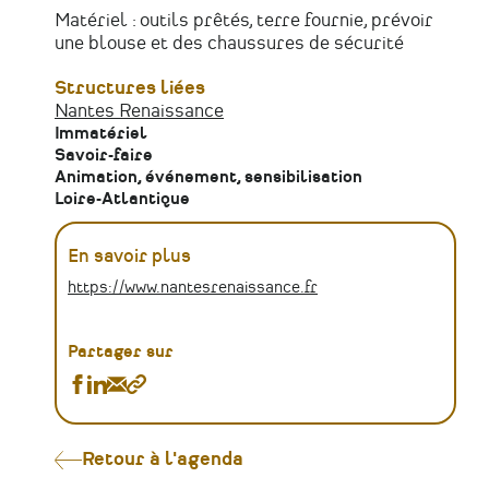
Matériel : outils prêtés, terre fournie, prévoir
une blouse et des chaussures de sécurité
Structures liées
Nantes Renaissance
Immatériel
Savoir-faire
Animation, événement, sensibilisation
Loire-Atlantique
En savoir plus
https://www.nantesrenaissance.fr
Partager sur
Partager
Partager
Partager
Copier
Modelage
Modelage
Modelage
le
d'un
d'un
d'un
lien
buste
buste
buste
Retour à l'agenda
en
en
en