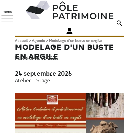
Aller
Pôle
au
Patrimoine
menu
contenu
principal
Fil
Accueil
Agenda
Modelage d'un buste en argile
MODELAGE D'UN BUSTE
d'Ariane
EN ARGILE
Publié le 03/02/2026.
24 septembre 2026
Date
Atelier – Stage
Type
d'évènement