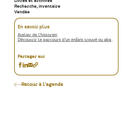
Livres et archives
Recherche, inventaire
Vendée
En savoir plus
Atelier de l'historien
Découvrir le parcours d'un enfant trouvé ou abandonné
Partager sur
Partager
Partager
Partager
Copier
Atelier
Atelier
Atelier
le
de
de
de
lien
l'historien
l'historien
l'historien
Retour à l'agenda
:
:
:
Comment
Comment
Comment
retrouver
retrouver
retrouver
le
le
le
parcours
parcours
parcours
d'enfants
d'enfants
d'enfants
assistés
assistés
assistés