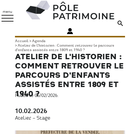
Aller
Pôle
au
Patrimoine
menu
contenu
principal
Fil
Accueil
Agenda
Atelier de l'historien : Comment retrouver le parcours
d'Ariane
d'enfants assistés entre 1809 et 1940 ?
ATELIER DE L'HISTORIEN :
COMMENT RETROUVER LE
PARCOURS D'ENFANTS
ASSISTÉS ENTRE 1809 ET
1940 ?
Publié le 05/02/2026.
10.02.2026
Date
Atelier – Stage
Type
d'évènement