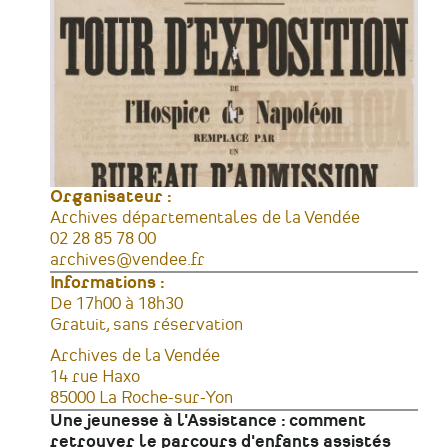
Organisateur :
Archives départementales de la Vendée
Téléphone
02 28 85 78 00
Courriel
archives@vendee.fr
Informations :
Horaires
De 17h00 à 18h30
Tarifs
Gratuit, sans réservation
Lieu
Archives de la Vendée
Adresse
14 rue Haxo
85000
La Roche-sur-Yon
France
Une jeunesse à l'Assistance : comment
retrouver le parcours d'enfants assistés