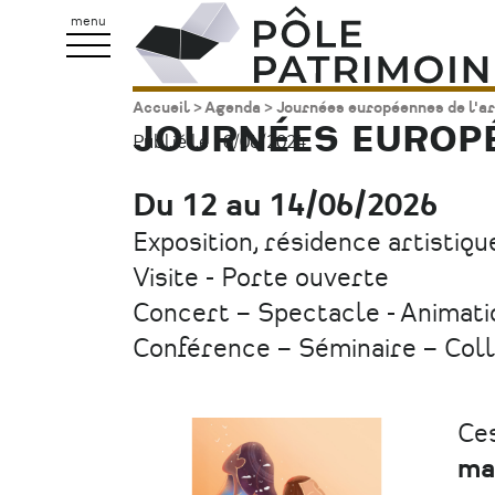
Aller
Pôle
menu
au
Patrimoine
contenu
Accueil
Agenda
Journées européennes de l'a
Fil
principal
JOURNÉES EUROPÉ
Publié le 10/06/2024.
d'Ariane
Du 12 au 14/06/2026
Date
Exposition, résidence artistiqu
Type
Visite - Porte ouverte
d'évènement
Concert – Spectacle - Animati
Conférence – Séminaire – Col
Ces
ma