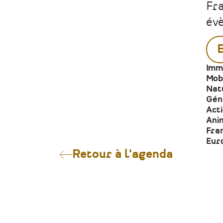
Fra
év
Imm
Mobi
Nat
Gén
Act
Anim
Fra
Eur
Retour à l'agenda