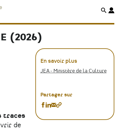
e
 (2026)
En savoir plus
JEA - Ministère de la Culture
Partager sur
Partager
Partager
Partager
Copier
Journées
Journées
Journées
le
s traces
européennes
européennes
européennes
lien
vrir de