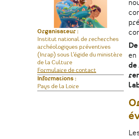
nou
con
pré
Organisateur :
co
Institut national de recherches
De
archéologiques préventives
en 
(Inrap) sous l’égide du ministère
de la Culture
de 
Formulaire de contact
re
Informations :
lab
Lieu
Pays de la Loire
Or
é
Les