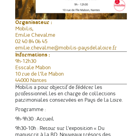
Organisateur :
Mobilis,
Emilie Chevalme
Téléphone
02 40 84 06 45
Courriel
emilie.chevalme@mobilis-paysdelaloire.fr
Informations :
Horaires
9h-12h30
Lieu
Esscale Mabon
Adresse
10 rue de l'île Mabon
44000
Nantes
France
Mobilis a pour objectif de fédérer les
professionnel.les en charge de collections
patrimoniales conservées en Pays de la Loire.
Programme :
9h-9h30 : Accueil
9h30-10h : Retour sur l'exposition « Du
manuscrit à la BD. Nouveaux trésors des