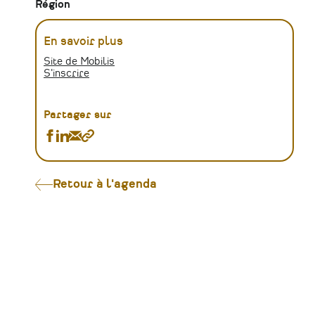
Région
En savoir plus
Site de Mobilis
S'inscrire
Partager sur
Partager
Partager
Partager
Copier
Commission
Commission
Commission
le
patrimoine
patrimoine
patrimoine
lien
écrit
écrit
écrit
Retour à l'agenda
sur
sur
par
Facebook
Linkedin
Email