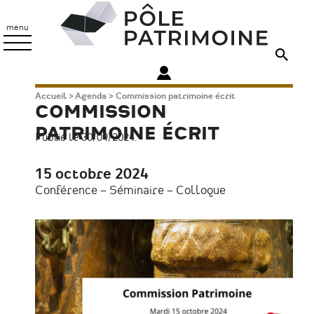
Aller
Pôle
au
Patrimoine
menu
contenu
principal
Fil
Accueil
Agenda
Commission patrimoine écrit
COMMISSION
d'Ariane
PATRIMOINE ÉCRIT
Publié le 30/09/2024.
15 octobre 2024
Date
Conférence – Séminaire – Colloque
Type
d'évènement