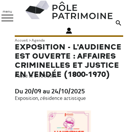
Aller
Pôle
au
Patrimoine
menu
contenu
principal
Fil
Accueil
Agenda
EXPOSITION - L'AUDIENCE
d'Ariane
EST OUVERTE : AFFAIRES
CRIMINELLES ET JUSTICE
EN VENDÉE (1800-1970)
Publié le 01/09/2025.
Du 20/09 au 24/10/2025
Date
Exposition, résidence artistique
Type
d'évènement