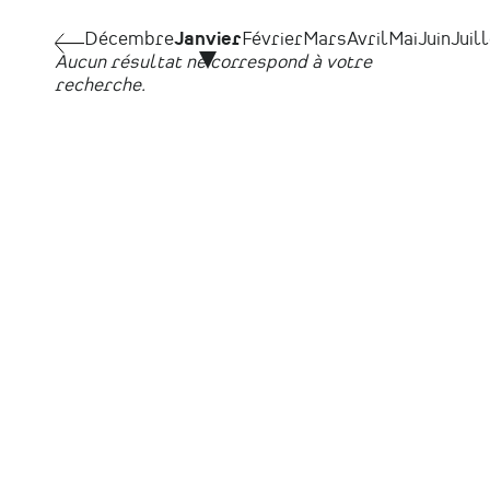
Pagination
Décembre
Décembre
Janvier
Février
Mars
Avril
Mai
Juin
Juil
Aucun résultat ne correspond à votre
recherche.