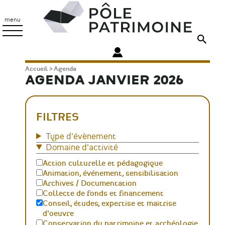
Aller
Pôle
au
Patrimoine
menu
contenu
principal
Fil
Accueil
Agenda
AGENDA JANVIER 2026
d'Ariane
FILTRES
Type d'évènement
Domaine d'activité
Action culturelle et pédagogique
Animation, événement, sensibilisation
Archives / Documentation
Collecte de fonds et financement
Conseil, études, expertise et maitrise
d'oeuvre
Conservation du patrimoine et archéologie