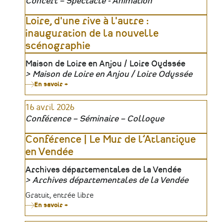
Concert – Spectacle - Animation
Loire, d'une rive à l'autre :
inauguration de la nouvelle
scénographie
Lieu
Maison de Loire en Anjou / Loire Oydssée
Maison de Loire en Anjou / Loire Odyssée
Organisateur
En savoir +
sur
Loire,
d'une
16 avril 2026
rive
à
Conférence – Séminaire – Colloque
l'autre
:
inauguration
Conférence | Le Mur de l’Atlantique
de
en Vendée
la
nouvelle
scénographie
Lieu
Archives départementales de la Vendée
Archives départementales de la Vendée
Organisateur
Tarifs
Gratuit, entrée libre
En savoir +
sur
Conférence
|