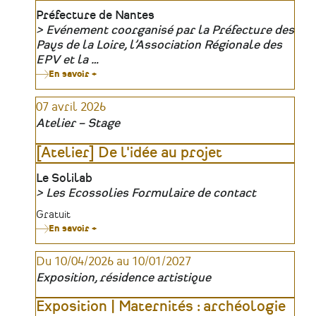
Lieu
Préfecture de Nantes
Evénement coorganisé par la Préfecture des
Organisateur
Pays de la Loire, l’Association Régionale des
EPV et la …
En savoir +
sur
Cérémonie
de
07 avril 2026
remise
des
Atelier – Stage
labels
EPV
-
[Atelier] De l'idée au projet
Pays
de
Lieu
Le Solilab
la
Loire
Les Ecossolies Formulaire de contact
Organisateur
Tarifs
Gratuit
En savoir +
sur
[Atelier]
De
Du 10/04/2026 au 10/01/2027
l'idée
au
Exposition, résidence artistique
projet
Exposition | Maternités : archéologie