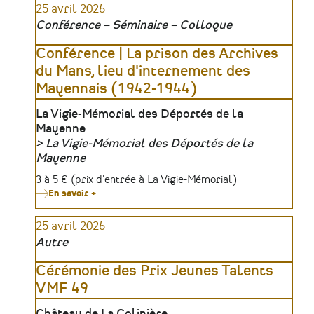
25 avril 2026
Le
Mur
Conférence – Séminaire – Colloque
de
l’Atlantique
en
Conférence | La prison des Archives
Vendée
du Mans, lieu d'internement des
Mayennais (1942-1944)
Lieu
La Vigie-Mémorial des Déportés de la
Mayenne
La Vigie-Mémorial des Déportés de la
Organisateur
Mayenne
Tarifs
3 à 5 € (prix d'entrée à La Vigie-Mémorial)
En savoir +
sur
Conférence
|
25 avril 2026
La
prison
Autre
des
Archives
du
Cérémonie des Prix Jeunes Talents
Mans,
VMF 49
lieu
d'internement
des