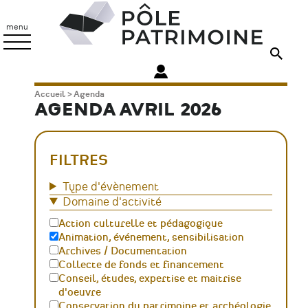
Aller
Pôle
au
Patrimoine
menu
contenu
principal
Fil
Accueil
Agenda
AGENDA AVRIL 2026
d'Ariane
FILTRES
Type d'évènement
Domaine d'activité
Action culturelle et pédagogique
Animation, événement, sensibilisation
Archives / Documentation
Collecte de fonds et financement
Conseil, études, expertise et maitrise
d'oeuvre
Conservation du patrimoine et archéologie