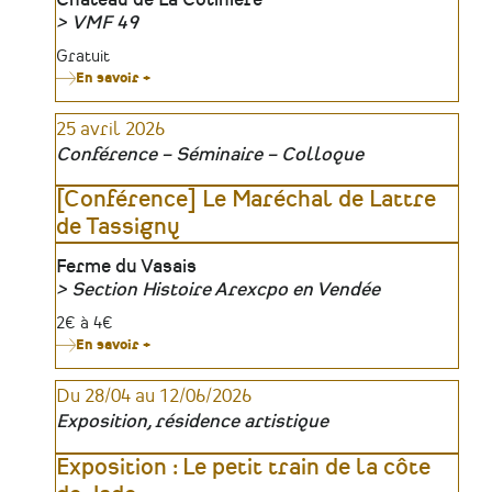
Lieu
Château de La Colinière
Mayennais
VMF 49
(1942-
1944)
Organisateur
Tarifs
Gratuit
En savoir +
sur
Cérémonie
des
25 avril 2026
Prix
Jeunes
Conférence – Séminaire – Colloque
Talents
VMF
49
[Conférence] Le Maréchal de Lattre
de Tassigny
Lieu
Ferme du Vasais
Section Histoire Arexcpo en Vendée
Organisateur
Tarifs
2€ à 4€
En savoir +
sur
[Conférence]
Le
Du 28/04 au 12/06/2026
Maréchal
de
Exposition, résidence artistique
Lattre
de
Tassigny
Exposition : Le petit train de la côte