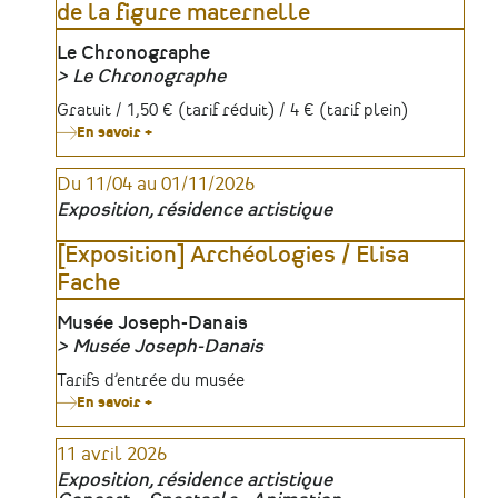
de la figure maternelle
Lieu
Le Chronographe
Le Chronographe
Organisateur
Tarifs
Gratuit / 1,50 € (tarif réduit) / 4 € (tarif plein)
En savoir +
sur
Exposition
|
Du 11/04 au 01/11/2026
Maternités
:
Exposition, résidence artistique
archéologie
de
la
[Exposition] Archéologies / Elisa
figure
Fache
maternelle
Lieu
Musée Joseph-Danais
Musée Joseph-Danais
Organisateur
Tarifs
Tarifs d’entrée du musée
En savoir +
sur
[Exposition]
Archéologies
11 avril 2026
/
Elisa
Exposition, résidence artistique
Fache