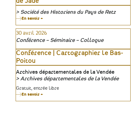
de Jade
Société des Historiens du Pays de Retz
Organisateur
En savoir +
sur
Exposition
:
30 avril 2026
Le
petit
Conférence – Séminaire – Colloque
train
de
la
Conférence | Cartographier le Bas-
côte
Poitou
de
Jade
Lieu
Archives départementales de la Vendée
Archives départementales de la Vendée
Organisateur
Tarifs
Gratuit, entrée libre
En savoir +
sur
Conférence
|
Cartographier
le
Bas-
Poitou