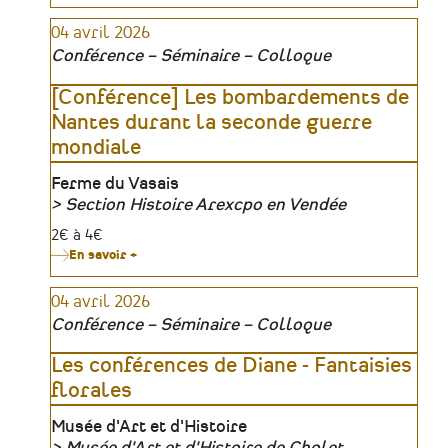
[Exposition]
Conserver
04 avril 2026
le
passé,
Conférence – Séminaire – Colloque
regarder
l'avenir
[Conférence] Les bombardements de
Nantes durant la seconde guerre
mondiale
Lieu
Ferme du Vasais
Section Histoire Arexcpo en Vendée
Organisateur
Tarifs
2€ à 4€
En savoir +
sur
[Conférence]
Les
04 avril 2026
bombardements
de
Conférence – Séminaire – Colloque
Nantes
durant
la
Les conférences de Diane - Fantaisies
seconde
florales
guerre
mondiale
Lieu
Musée d'Art et d'Histoire
Musée d'Art et d'Histoire de Cholet