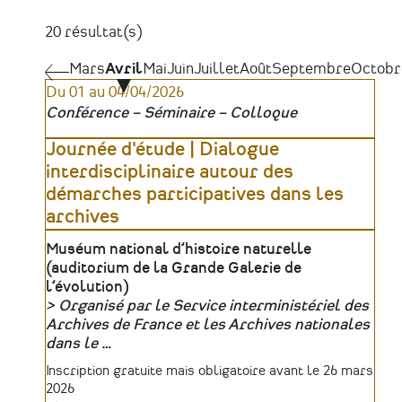
20 résultat(s)
Pagination
Mars
Mars
Avril
Mai
Juin
Juillet
Août
Septembre
Octobr
Du 01 au 04/04/2026
Conférence – Séminaire – Colloque
Journée d'étude | Dialogue
interdisciplinaire autour des
démarches participatives dans les
archives
Lieu
Muséum national d’histoire naturelle
(auditorium de la Grande Galerie de
l’évolution)
Organisé par le Service interministériel des
Organisateur
Archives de France et les Archives nationales
dans le …
Tarifs
Inscription gratuite mais obligatoire avant le 26 mars
2026