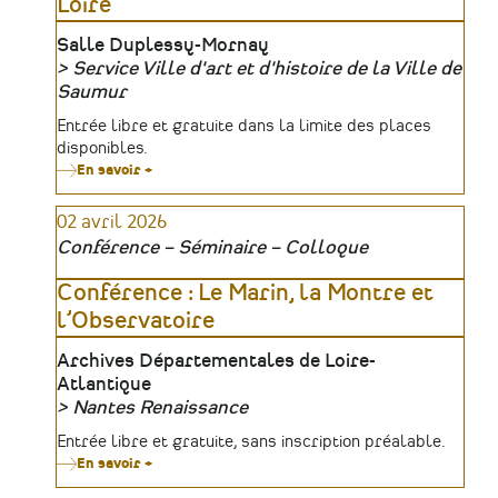
Loire
du
vivant
Lieu
Salle Duplessy-Mornay
»
Service Ville d'art et d'histoire de la Ville de
Organisateur
Saumur
Tarifs
Entrée libre et gratuite dans la limite des places
disponibles.
En savoir +
sur
Camille
Landais
02 avril 2026
(1850-
1927),
Conférence – Séminaire – Colloque
première
femme
médecin
Conférence : Le Marin, la Montre et
de
l’Observatoire
Maine-
et-
Loire
Lieu
Archives Départementales de Loire-
Atlantique
Nantes Renaissance
Organisateur
Tarifs
Entrée libre et gratuite, sans inscription préalable.
En savoir +
sur
Conférence
: