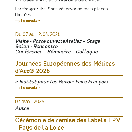
Organisateur
Tarifs
Entrée gratuite. Sans réservation mais places
limitées.
En savoir +
sur
Les
conférences
Du 07 au 12/04/2026
de
Diane
Visite - Porte ouverte
Atelier – Stage
-
Salon - Rencontre
Fantaisies
Conférence – Séminaire – Colloque
florales
Journées Européennes des Métiers
d'Art® 2026
Institut pour les Savoir-Faire Français
Organisateur
En savoir +
sur
Journées
Européennes
07 avril 2026
des
Métiers
Autre
d'Art®
2026
Cérémonie de remise des labels EPV
- Pays de la Loire