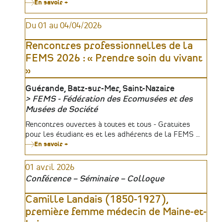
En savoir +
sur
Journée
d'étude
Du 01 au 04/04/2026
|
Dialogue
interdisciplinaire
Rencontres professionnelles de la
autour
des
FEMS 2026 : « Prendre soin du vivant
démarches
»
participatives
dans
les
Lieu
Guérande, Batz-sur-Mer, Saint-Nazaire
archives
FEMS - Fédération des Ecomusées et des
Organisateur
Musées de Société
Tarifs
Rencontres ouvertes à toutes et tous - Gratuites
pour les étudiant·es et les adhérents de la FEMS …
En savoir +
sur
Rencontres
professionnelles
01 avril 2026
de
la
Conférence – Séminaire – Colloque
FEMS
2026
:
Camille Landais (1850-1927),
«
première femme médecin de Maine-et-
Prendre
soin