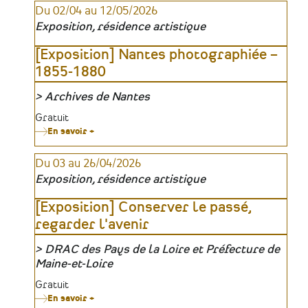
Du 02/04 au 12/05/2026
Le
Marin,
Exposition, résidence artistique
la
Montre
et
[Exposition] Nantes photographiée –
l’Observatoire
1855-1880
Archives de Nantes
Organisateur
Tarifs
Gratuit
En savoir +
sur
[Exposition]
Nantes
Du 03 au 26/04/2026
photographiée
–
Exposition, résidence artistique
1855-
1880
[Exposition] Conserver le passé,
regarder l'avenir
DRAC des Pays de la Loire et Préfecture de
Organisateur
Maine-et-Loire
Tarifs
Gratuit
En savoir +
sur