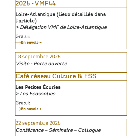
2026 - VMF44
environnement
numérique
Lieu
Loire-Atlantique (lieux détaillés dans
l'article)
Délégation VMF de Loire-Atlantique
Organisateur
Tarifs
Gratuit
En savoir +
sur
JEP
Jeunes
18 septembre 2026
|
Vendredi
Visite - Porte ouverte
18
septembre
2026
Café réseau Culture & ESS
-
VMF44
Lieu
Les Petites Écuries
Les Ecossolies
Organisateur
Tarifs
Gratuit
En savoir +
sur
Café
réseau
22 septembre 2026
Culture
&
Conférence – Séminaire – Colloque
ESS