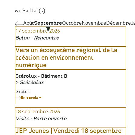
6 résultat(s)
Pagination
Août
Août
Septembre
Octobre
Novembre
Décembre
J
17 septembre 2026
Salon - Rencontre
Vers un écosystème régional de la
création en environnement
numérique
Lieu
Stérolux - Bâtiment B
Stéréolux
Organisateur
Tarifs
Gratuit
En savoir +
sur
Vers
un
18 septembre 2026
écosystème
régional
Visite - Porte ouverte
de
la
création
JEP Jeunes | Vendredi 18 septembre
en