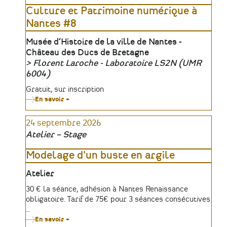
Culture et Patrimoine numérique à
Nantes #8
Lieu
Musée d’Histoire de la ville de Nantes -
Château des Ducs de Bretagne
Florent Laroche - Laboratoire LS2N (UMR
Organisateur
6004)
Tarifs
Gratuit, sur inscription
En savoir +
sur
Culture
et
24 septembre 2026
Patrimoine
numérique
Atelier – Stage
à
Nantes
#8
Modelage d'un buste en argile
Lieu
Atelier
Tarifs
30 € la séance, adhésion à Nantes Renaissance
obligatoire. Tarif de 75€ pour 3 séances consécutives
…
En savoir +
sur