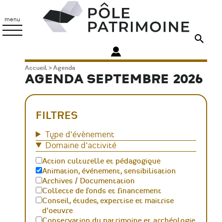
Aller
Pôle
au
Patrimoine
menu
contenu
principal
Fil
Accueil
Agenda
AGENDA SEPTEMBRE 2026
d'Ariane
FILTRES
Type d'évènement
Domaine d'activité
Action culturelle et pédagogique
Animation, événement, sensibilisation
Archives / Documentation
Collecte de fonds et financement
Conseil, études, expertise et maitrise
d'oeuvre
Conservation du patrimoine et archéologie