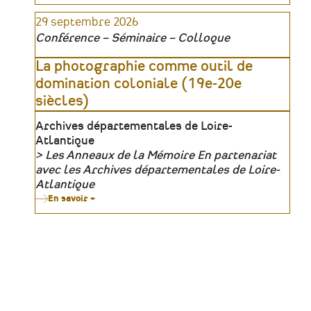
Modelage
d'un
29 septembre 2026
buste
en
Conférence – Séminaire – Colloque
argile
La photographie comme outil de
domination coloniale (19e-20e
siècles)
Lieu
Archives départementales de Loire-
Atlantique
Les Anneaux de la Mémoire En partenariat
Organisateur
avec les Archives départementales de Loire-
Atlantique
En savoir +
sur
La
photographie
comme
outil
de
domination
coloniale
(19e-
20e
siècles)