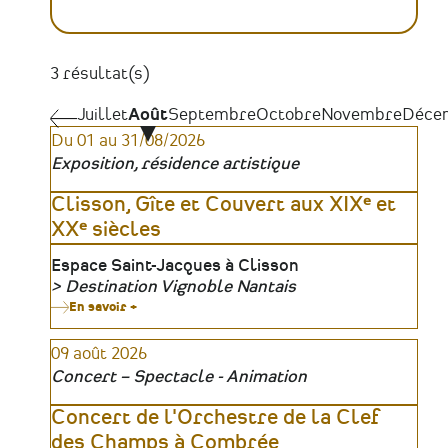
3 résultat(s)
Pagination
Juillet
Juillet
Août
Septembre
Octobre
Novembre
Déce
Du 01 au 31/08/2026
Exposition, résidence artistique
Clisson, Gîte et Couvert aux XIXᵉ et
XXᵉ siècles
Lieu
Espace Saint-Jacques à Clisson
Destination Vignoble Nantais
Organisateur
En savoir +
sur
Clisson,
Gîte
09 août 2026
et
Couvert
Concert – Spectacle - Animation
aux
XIXᵉ
et
Concert de l'Orchestre de la Clef
XXᵉ
des Champs à Combrée
siècles