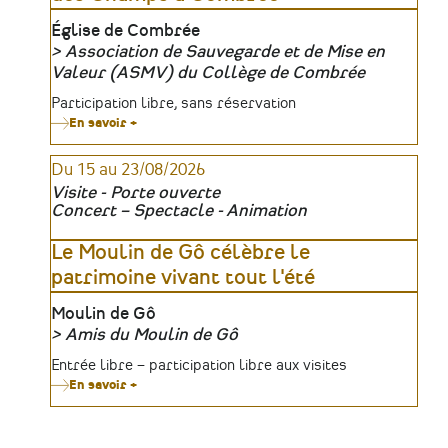
Lieu
Église de Combrée
Association de Sauvegarde et de Mise en
Organisateur
Valeur (ASMV) du Collège de Combrée
Tarifs
Participation libre, sans réservation
En savoir +
sur
Concert
de
Du 15 au 23/08/2026
l'Orchestre
de
Visite - Porte ouverte
la
Concert – Spectacle - Animation
Clef
des
Champs
Le Moulin de Gô célèbre le
à
patrimoine vivant tout l'été
Combrée
Lieu
Moulin de Gô
Amis du Moulin de Gô
Organisateur
Tarifs
Entrée libre – participation libre aux visites
En savoir +
sur
Le
Moulin
de
Gô