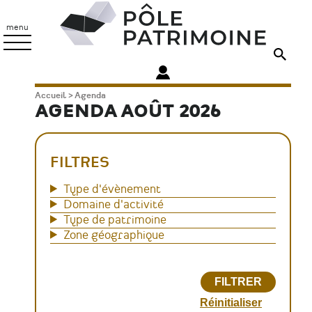
Aller
Pôle
au
Patrimoine
menu
contenu
principal
Fil
Accueil
Agenda
AGENDA AOÛT 2026
d'Ariane
FILTRES
Type d'évènement
Domaine d'activité
Type de patrimoine
Zone géographique