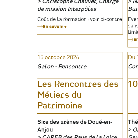
Christophe Chauvet, Chargé
N
Organisateur
de mission Interpôles
Org
Bur
Tarifs
Coût de la formation : voir ci-contre
Tari
Even
sans
En savoir +
sur
limi
Formation
Culturdiag
En
#12
15 octobre 2026
Du 
Salon - Rencontre
Con
Les Rencontres des
10
Métiers du
Patrimoine
Lieu
Site des arènes de Doué-en-
Lie
Thé
Anjou
Of
CAPEB des Pays de la Loire
Org
Sa