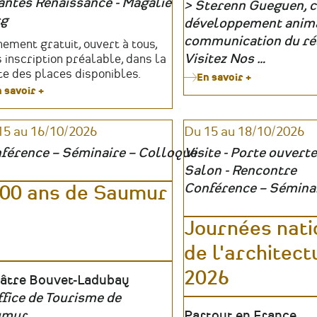
antes Renaissance - Magalie
Sterenn Gueguen, c
anisateur
g
Organisateur
développement anima
communication du ré
fs
ement gratuit, ouvert à tous,
Visitez Nos …
 inscription préalable, dans la
te des places disponibles.
En savoir +
sur
 savoir +
sur
Journées
Les
Régionales
seigneurs
de
15 au 16/10/2026
Du 15 au 18/10/2026
d'Oudon,
la
d'un
Visite
férence – Séminaire – Colloque
Visite - Porte ouverte
château
d’Entreprise
Salon - Rencontre
l'autre
en
Pays
Conférence – Sémina
00 ans de Saumur
de
la
Journées nati
Loire
de l'architect
2026
u
âtre Bouvet-Ladubay
fice de Tourisme de
anisateur
umur
Lieu
Partout en France