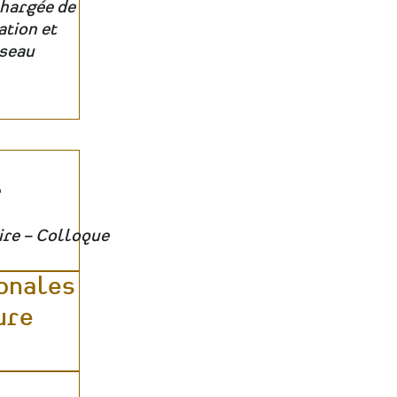
hargée de
tion et
seau
ire – Colloque
onales
ure