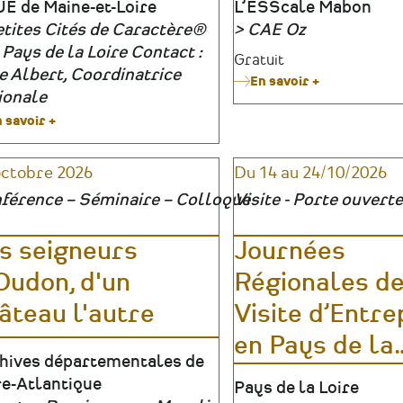
u
E de Maine-et-Loire
Lieu
L’ESScale Mabon
tites Cités de Caractère®
CAE Oz
anisateur
 Pays de la Loire Contact :
Organisateur
Tarifs
Gratuit
e Albert, Coordinatrice
En savoir +
sur
ionale
Mon
modèle
 savoir +
sur
économique
Réussir
vos
octobre 2026
Du 14 au 24/10/2026
projets
patrimoniaux
férence – Séminaire – Colloque
Visite - Porte ouverte
grâce
à
un
s seigneurs
Journées
réseau
de
Oudon, d'un
Régionales de
partenaires
âteau l'autre
Visite d’Entre
en Pays de la
u
hives départementales de
re-Atlantique
Lieu
Pays de la Loire