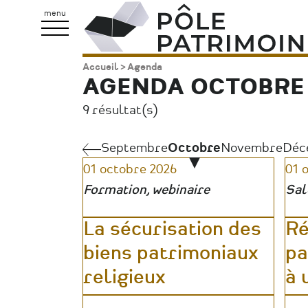
Aller
Pôle
menu
au
Patrimoine
contenu
Accueil
Agenda
Fil
principal
AGENDA OCTOBRE 
d'Ariane
9 résultat(s)
Septembre
Septembre
Octobre
Novembre
Déc
Pagination
01 octobre 2026
01 
Formation, webinaire
Sal
La sécurisation des
Ré
biens patrimoniaux
pa
religieux
à 