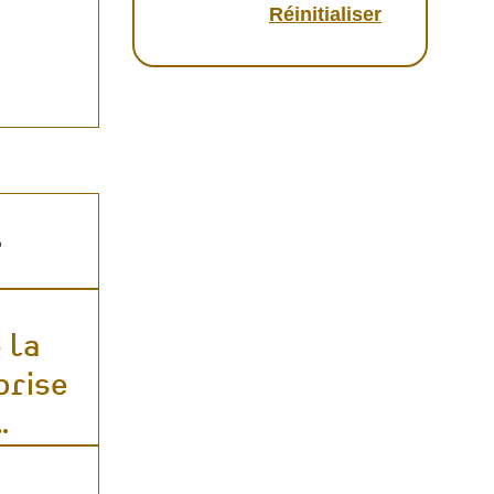
 la
prise
…