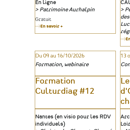
Lieu
En ligne
Lie
CAU
Patrimoine Aurhalpin
Pe
Organisateur
Org
des
Tarifs
Gratuit
Luc
En savoir +
sur
rég
La
sécurisation
En
des
biens
patrimoniaux
Du 09 au 16/10/2026
13 
religieux
Formation, webinaire
Con
Formation
Le
Culturdiag #12
d'
ch
Lieu
Nantes (en visio pour les RDV
Lie
Arc
individuels)
Loi