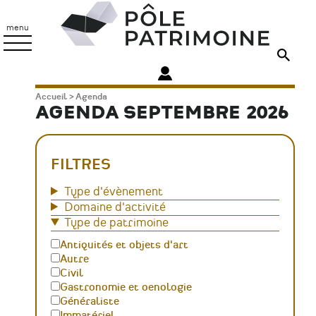
Aller
Pôle
au
Patrimoine
menu
contenu
principal
Fil
Accueil
Agenda
AGENDA SEPTEMBRE 2026
d'Ariane
FILTRES
Type d'évènement
Domaine d'activité
Type de patrimoine
Antiquités et objets d'art
Autre
Civil
Gastronomie et oenologie
Généraliste
Immatériel