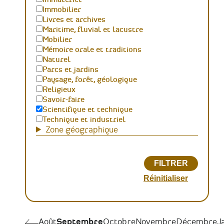
Immobilier
Livres et archives
Maritime, fluvial et lacustre
Mobilier
Mémoire orale et traditions
Naturel
Parcs et jardins
Paysage, forêt, géologique
Religieux
Savoir-faire
Scientifique et technique
Technique et industriel
Zone géographique
Pagination
Août
Août
Septembre
Octobre
Novembre
Décembre
J