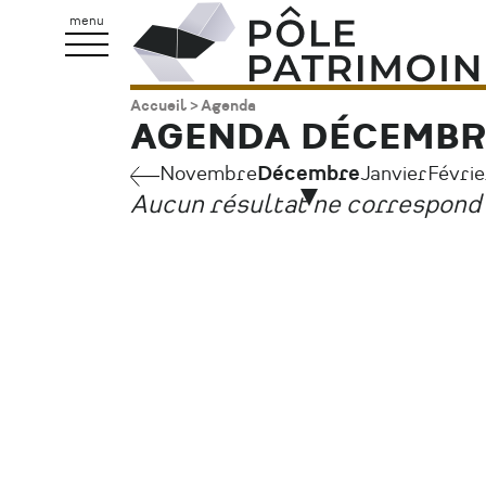
Aller
Pôle
menu
au
Patrimoine
contenu
Accueil
Agenda
Fil
principal
AGENDA DÉCEMBRE
d'Ariane
Novembre
Novembre
Décembre
Janvier
Févrie
Pagination
Aucun résultat ne correspond 