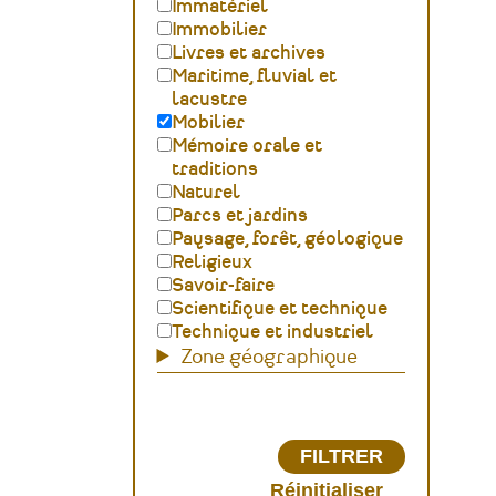
Immatériel
Immobilier
Livres et archives
Maritime, fluvial et
lacustre
Mobilier
Mémoire orale et
traditions
Naturel
Parcs et jardins
Paysage, forêt, géologique
Religieux
Savoir-faire
Scientifique et technique
Technique et industriel
Zone géographique