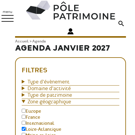
Aller
Pôle
au
Patrimoine
menu
contenu
principal
Fil
Accueil
Agenda
AGENDA JANVIER 2027
d'Ariane
FILTRES
Type d'évènement
Domaine d'activité
Type de patrimoine
Zone géographique
Europe
France
International
Loire-Atlantique