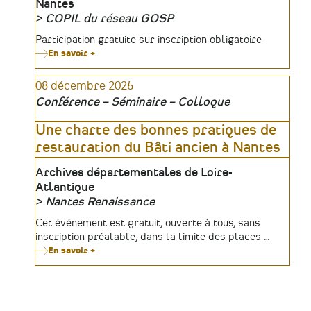
Nantes
COPIL du réseau GOSP
Organisateur
Tarifs
Participation gratuite sur inscription obligatoire
En savoir +
sur
Journée
Réseau
08 décembre 2026
GOSP
(Grand
Conférence – Séminaire – Colloque
Ouest
des
Sciences
Une charte des bonnes pratiques de
du
restauration du Bâti ancien à Nantes
Patrimoine)
Lieu
Archives départementales de Loire-
Atlantique
Nantes Renaissance
Organisateur
Tarifs
Cet événement est gratuit, ouverte à tous, sans
inscription préalable, dans la limite des places …
En savoir +
sur
Une
charte
des
bonnes
pratiques