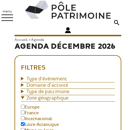
Aller
Pôle
au
Patrimoine
menu
contenu
principal
Fil
Accueil
Agenda
AGENDA DÉCEMBRE 2026
d'Ariane
FILTRES
Type d'évènement
Domaine d'activité
Type de patrimoine
Zone géographique
Europe
France
International
Loire-Atlantique