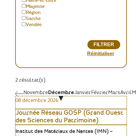
Maine-et-loire
Mayenne
Région
Sarthe
Vendée
2 résultat(s)
Pagination
Novembre
Novembre
Décembre
Janvier
Février
Mars
Avril
M
08 décembre 2026
Journée Réseau GOSP (Grand Ouest
des Sciences du Patrimoine)
Lieu
Institut des Matériaux de Nantes (IMN) –