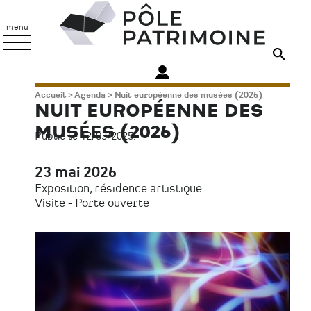
Aller
Pôle
au
Patrimoine
menu
contenu
principal
Fil
Accueil
Agenda
Nuit européenne des musées (2026)
NUIT EUROPÉENNE DES
d'Ariane
MUSÉES (2026)
Publié le 12/03/2025.
23 mai 2026
Date
Exposition, résidence artistique
Type
Visite - Porte ouverte
d'évènement