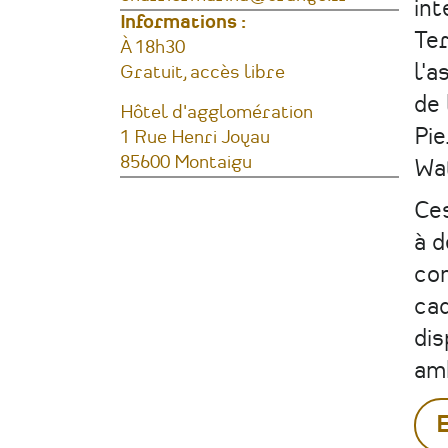
int
Informations :
Ter
Horaires
À 18h30
l'a
Tarifs
Gratuit, accès libre
de
Adresse
Hôtel d'agglomération
Pie
1 Rue Henri Joyau
85600
Montaigu
Wa
France
Ce
à d
con
cad
dis
amb