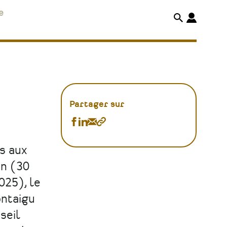
e
Partager sur
Partager
Partager
Partager
Copier
Datathon
Datathon
Datathon
le
s aux
CadNap85
CadNap85
CadNap85
lien
on (30
à
à
à
025), le
Montaigu
Montaigu
Montaigu
ntaigu
sur
sur
par
seil
Facebook
Linkedin
Email