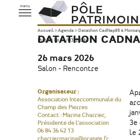
Aller
Pôle
menu
au
Patrimoine
contenu
Accueil
Agenda
Datathon CadNap85 à Montai
Fil
principal
DATATHON CADNA
Publié le 16/03/2026.
d'Ariane
26 mars 2026
Date
Salon - Rencontre
Type
d'évènement
Organisateur :
Apr
Association Intercommunale du
arc
Champ des Pierres
jan
Contact : Marina Charrier,
3e 
Présidente de l'association
Téléphone
06 84 36 42 13
le 
Courriel
charriermarina@orange.fr