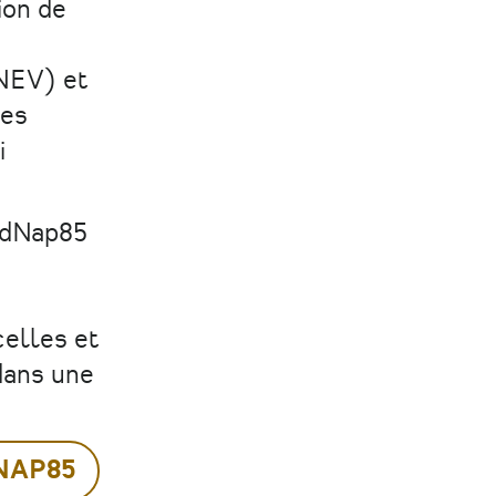
ion de
PNEV) et
des
i
adNap85
elles et
dans une
NAP85