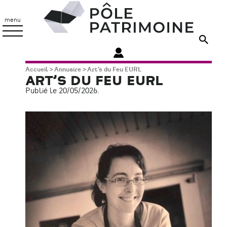
Aller
Pôle
au
Patrimoine
menu
contenu
principal
Fil
Accueil
Annuaire
Art’s du Feu EURL
ART’S DU FEU EURL
d'Ariane
Publié le 20/05/2026.