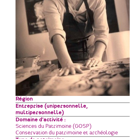
Zone
Région
géographique
Type
Entreprise (unipersonnelle,
de
multipersonnelle)
structure
Domaine d'activité
Sciences du Patrimoine (GOSP)
Conservation du patrimoine et archéologie