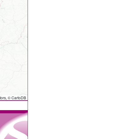
tors, ©
CartoDB