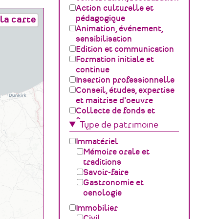
Action culturelle et
pédagogique
la carte
Animation, événement,
sensibilisation
Edition et communication
Formation initiale et
continue
Insertion professionnelle
Conseil, études, expertise
et maitrise d'oeuvre
Collecte de fonds et
financement
Type de patrimoine
Gestion, développement,
ingénierie culturelle
Immatériel
Fédération – Syndicat
Mémoire orale et
professionnel
traditions
Sciences du Patrimoine
Savoir-faire
(GOSP)
Gastronomie et
Archives /
oenologie
Documentation
Immobilier
Conservation du
Civil