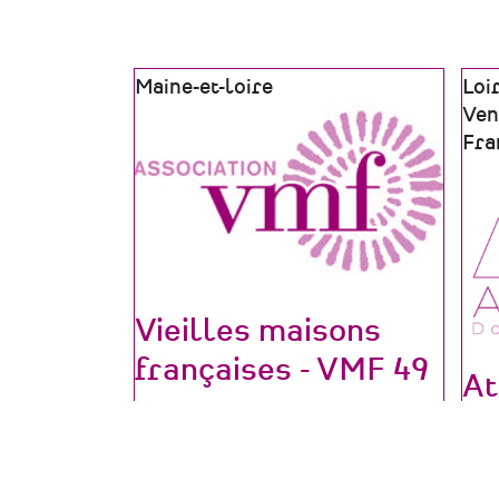
Zone
Maine-et-loire
Zon
Loi
géographique
géo
Ven
Fra
Vieilles maisons
françaises - VMF 49
At
Type
Association
Mé
de
Domaine
Préservation, conservation,
Or
structure
d'activité
restauration