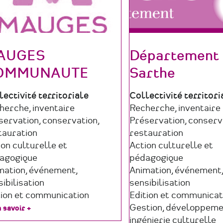
AUGES
Département 
OMMUNAUTE
Sarthe
e
lectivité territoriale
Type
Collectivité territori
maine
herche, inventaire
de
Domaine
Recherche, inventaire
ucture
ctivité
servation, conservation,
structure
d'activité
Préservation, conserv
tauration
restauration
ion culturelle et
Action culturelle et
agogique
pédagogique
mation, événement,
Animation, événement,
ibilisation
sensibilisation
tion et communication
Edition et communicat
Gestion, développeme
 savoir +
sur
MAUGES
ingénierie culturelle