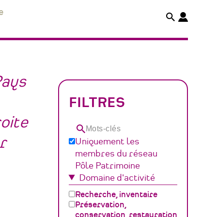
e
Pays
FILTRES
roite
Mots-
r
Uniquement les
clés
membres du réseau
Pôle Patrimoine
Domaine d'activité
Recherche, inventaire
Préservation,
conservation, restauration