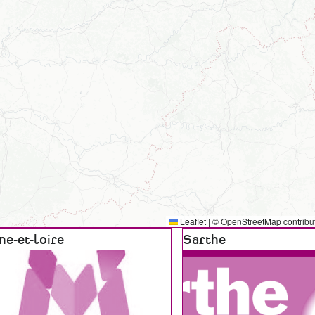
Leaflet
|
©
OpenStreetMap
contribu
e
ne-et-loire
Zone
Sarthe
graphique
géographique