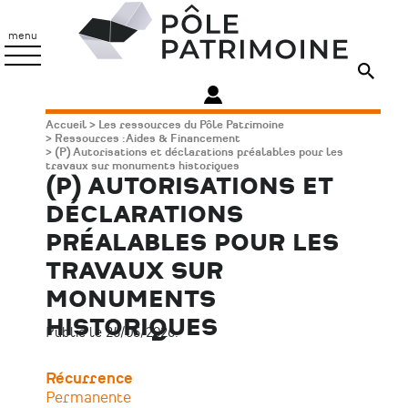
Aller
Pôle
au
Patrimoine
menu
contenu
principal
Fil
Accueil
Les ressources du Pôle Patrimoine
Ressources : Aides & Financement
d'Ariane
(P) Autorisations et déclarations préalables pour les
travaux sur monuments historiques
(P) AUTORISATIONS ET
DÉCLARATIONS
PRÉALABLES POUR LES
TRAVAUX SUR
MONUMENTS
HISTORIQUES
Publié le 26/05/2026.
Récurrence
Permanente