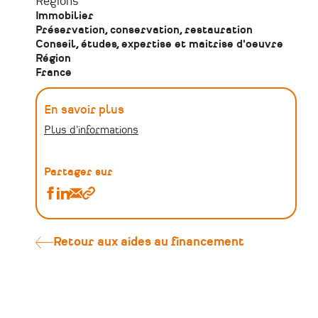
Régions
Immobilier
Préservation, conservation, restauration
Conseil, études, expertise et maitrise d'oeuvre
Région
France
En savoir plus
Plus d'informations
Partager sur
Partager
Partager
Partager
Copier
(P)
(P)
(P)
le
Autorisations
Autorisations
Autorisations
lien
et
et
et
Retour aux aides au financement
déclarations
déclarations
déclarations
préalables
préalables
préalables
pour
pour
pour
les
les
les
travaux
travaux
travaux