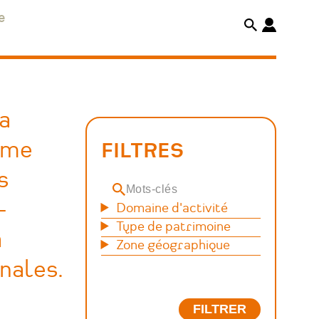
e
la
orme
FILTRES
s
Mots-
-
Domaine d'activité
clés
Type de patrimoine
a
Zone géographique
nales.