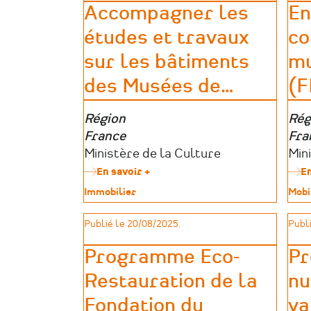
ou
Accompagner les
En
nouveaux
études et travaux
co
projets
(2026)
sur les bâtiments
mu
des Musées de
…
(
Zone
Région
Zon
Rég
géographique
France
géo
Fra
Porteurs
Ministère de la Culture
Por
Min
d’aides
d’a
En savoir +
sur
En
Accompagner
Type
Immobilier
Type
Mobi
les
de
de
études
patrimoine
patr
Publié le 20/08/2025.
Publi
et
travaux
sur
Programme Eco-
Pr
les
Restauration de la
nu
bâtiments
des
Fondation du
va
Musées