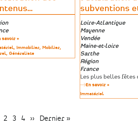
la
ntenus
…
subventions e
biodiversité
e
ion
Zone
Loire-Atlantique
graphique
nce
géographique
Mayenne
Vendée
 savoir +
sur
Programme
Maine-et-loire
tériel
Immobilier
Mobilier
de
Sarthe
rel
Généraliste
numérisation
imoine
Région
et
de
France
valorisation
Porteurs
Les plus belles fêtes
des
d’aides
En savoir +
sur
contenus
Valoriser
culturels
Type
Immatériel
les
(PNV)
de
fêtes
patrimoine
régionales
par
age
Page
2
Page
3
Page
4
Page
››
Dernière
Dernier »
l'attribution
de
suivante
page
subventions
et