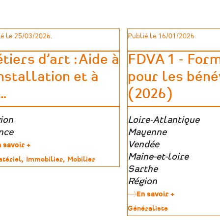
é le 25/03/2026.
Publié le 16/01/2026.
tiers d’art : Aide à
FDVA 1 - Form
Installation et à
pour les béné
…
(2026)
e
ion
Zone
Loire-Atlantique
graphique
nce
géographique
Mayenne
Vendée
 savoir +
sur
Métiers
Maine-et-loire
tériel
Immobilier
Mobilier
d’art
Sarthe
:
imoine
Région
Aide
à
En savoir +
sur
l’Installation
FDVA
Type
Généraliste
et
1
de
à