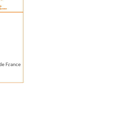
t
…
 de France