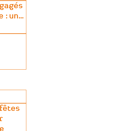
ngagés
 : un
…
ment
 fêtes
r
de