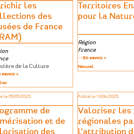
comportement
richir les
Territoires E
l'Etat-
Drac
llections des
pour la Nature
sées de France
FRAM)
Zone
Région
géographique
France
e
ion
En savoir +
sur
graphique
nce
Territoires
teurs
istère de la Culture
Type
Naturel
Engagés
de
ides
 savoir +
sur
pour
patrimoine
Enrichir
la
lier
les
Nature
collections
:
imoine
é le 05/05/2025.
Publié le 10/04/2025.
des
un
musées
accompagne
de
ogramme de
Valoriser les
pour
France
agir
mérisation et de
régionales pa
(FRAM)
en
faveur
lorisation des
l'attribution 
de