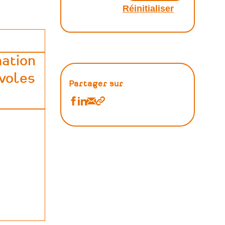
ation
voles
Partager sur
Partager
Partager
Partager
Copier
Ressources
Ressources
Ressources
le
:
:
:
lien
Aides
Aides
Aides
&
&
&
Financement
Financement
Financement
sur
sur
par
Facebook
Linkedin
Email