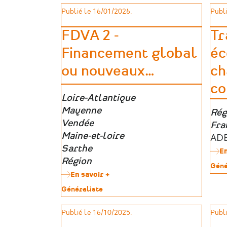
pour
Publié le 16/01/2026.
Publi
les
travaux
FDVA 2 -
Tr
sur
monuments
Financement global
éc
historiques
ou nouveaux
…
ch
co
Zone
Loire-Atlantique
géographique
Mayenne
Zon
Rég
Vendée
géo
Fra
Maine-et-loire
Por
AD
Sarthe
d’a
En
Région
Type
Géné
En savoir +
sur
de
FDVA
patr
Type
Généraliste
2
de
-
patrimoine
Publié le 16/10/2025.
Publi
Financement
global