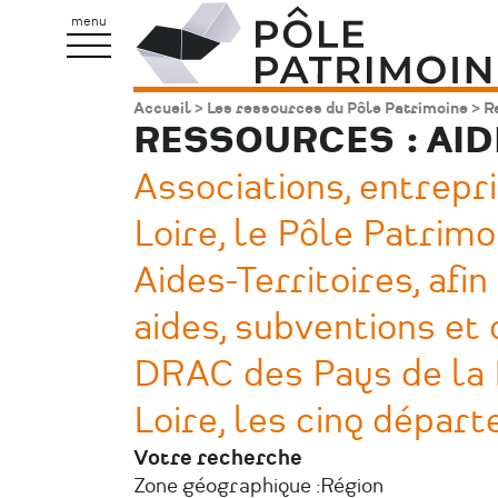
Aller
Pôle
menu
au
Patrimoine
contenu
Accueil
Les ressources du Pôle Patrimoine
Re
Fil
principal
RESSOURCES : AI
d'Ariane
Associations, entrepri
Loire, le Pôle Patrim
Aides-Territoires, afi
aides, subventions et 
DRAC des Pays de la L
Loire, les cinq dépar
Votre recherche
Zone géographique :
Région