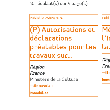
40 résultat(s) sur 4 page(s)
Publié le 26/05/2026.
Publi
(P) Autorisations et
Mé
déclarations
l’
préalables pour les
la
travaux sur
…
Zon
Rég
géo
Fra
Zone
Région
En
géographique
France
Porteurs
Ministère de la Culture
Type
Imma
de
d’aides
En savoir +
sur
patr
(P)
Type
Immobilier
Autorisations
de
et
patrimoine
déclarations
préalables