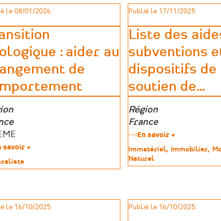
-
patrimoine
la
é le 08/01/2026.
Publié le 17/11/2025.
Formation
Modernisation
pour
des
les
ansition
Liste des aide
Ateliers
bénévoles
(AIMA)
ologique : aider au
subventions e
(2026)
angement de
dispositifs de
mportement
soutien de
…
e
ion
Zone
Région
graphique
nce
géographique
France
teurs
EME
En savoir +
sur
Liste
ides
 savoir +
sur
Type
Immatériel
Immobilier
Mo
des
Transition
de
Naturel
raliste
aides,
écologique
patrimoine
subventions
:
imoine
et
aider
dispositifs
au
de
changement
é le 16/10/2025.
Publié le 16/10/2025.
soutien
de
de