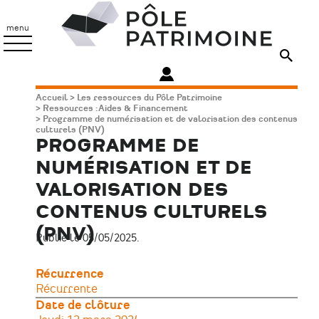
Aller
Pôle
au
Patrimoine
menu
contenu
principal
Fil
Accueil
Les ressources du Pôle Patrimoine
Ressources : Aides & Financement
d'Ariane
Programme de numérisation et de valorisation des contenus
culturels (PNV)
PROGRAMME DE
NUMÉRISATION ET DE
VALORISATION DES
CONTENUS CULTURELS
(PNV)
Publié le 05/05/2025.
Récurrence
Récurrente
Date de clôture