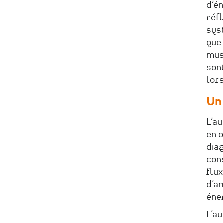
d’én
réf
syst
que 
mus
son
lors
Un 
L’au
en œ
diag
cons
flux
d’a
éne
L’au