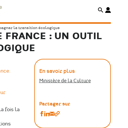
e
pagner la transition écologique
 FRANCE : UN OUTIL
OGIQUE
ance.
En savoir plus
Ministère de la Culture
eur
Partager sur
 fois la
Partager
Partager
Partager
Copier
L’audit
L’audit
L’audit
le
tions