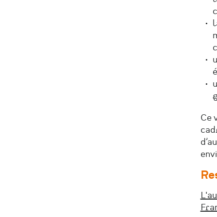
c
l
m
c
u
é
u
g
Ce 
cad
d’au
env
Re
L'a
Fra