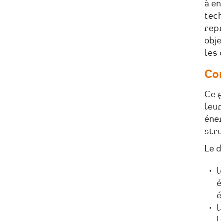
à en
tech
repr
obj
les 
Co
Ce 
leur
éne
str
Le 
l
é
é
l
l