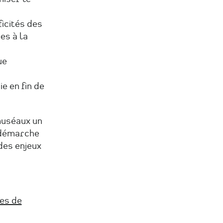
icités des
es à la
ue
e en fin de
muséaux un
 démarche
des enjeux
es de