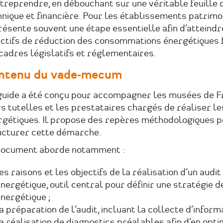
treprendre, en débouchant sur une véritable feuille 
nique et financière. Pour les établissements patrimon
ésente souvent une étape essentielle afin d’atteindr
ectifs de réduction des consommations énergétiques f
cadres législatifs et réglementaires.
ntenu du vade-mecum
guide a été conçu pour accompagner les musées de F
s tutelles et les prestataires chargés de réaliser le
rgétiques. Il propose des repères méthodologiques p
ucturer cette démarche.
document aborde notamment :
es raisons et les objectifs de la réalisation d’un audit
nergétique, outil central pour définir une stratégie d
nergétique ;
a préparation de l’audit, incluant la collecte d’inform
a réalisation de diagnostics préalables afin d’en opti