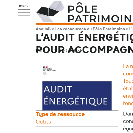
Aller
Pôle
menu
au
Patrimoine
contenu
Accueil
Les ressources du Pôle Patrimoine
L’
Fil
principal
L’AUDIT ÉNERGÉTI
d'Ariane
POUR ACCOMPAGN
Publié le 16/03/2026.
Image
La 
principale
con
Tout
éta
env
fon
Dans
Type de ressource
conc
Outils
équ