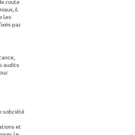
de route
sur
sur
par
iaux, il
Facebook
Linkedin
Email
e les
ixés par
rance,
s audits
our
e sobriété
ations et
miser le