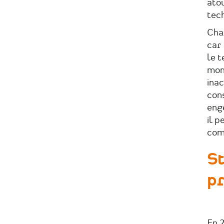
atou
tec
Cha
car 
le t
mon
inac
con
eng
il p
comp
St
pr
En 2