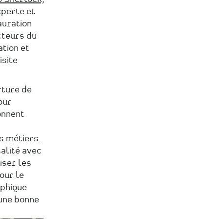
xperte et
auration
cteurs du
ation et
isite
rture de
our
onnent
s métiers.
alité avec
iser les
our le
aphique
 une bonne