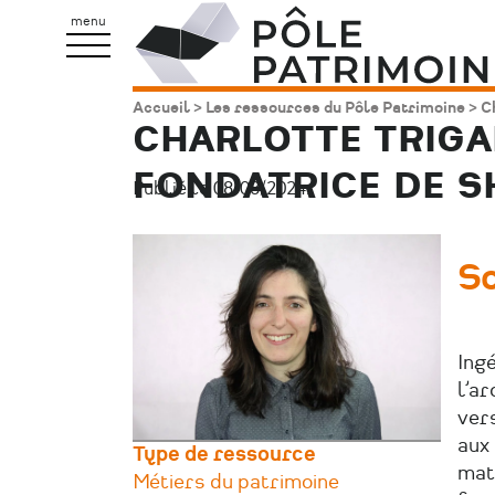
Aller
Pôle
menu
au
Patrimoine
contenu
Accueil
Les ressources du Pôle Patrimoine
Ch
Fil
principal
CHARLOTTE TRIGAN
d'Ariane
FONDATRICE DE S
Publié le 08/08/2024.
Image
S
principale
Ingé
l’ar
vers
aux
Type de ressource
mat
Métiers du patrimoine