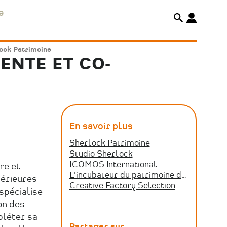
e
lock Patrimoine
ENTE ET CO-
En savoir plus
Sherlock Patrimoine
Studio Sherlock
ICOMOS International
re et
L'incubateur du patrimoine du Centre des monuments nationaux
périeures
Creative Factory Selection
spécialise
on des
pléter sa