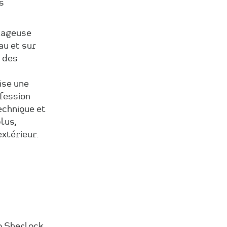
s
ntageuse
au et sur
à des
ise une
fession
echnique et
lus,
extérieur.
o Sherlock,