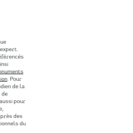
que
expert.
éférencés
insi
monuments
ion
. Pour
dien de la
 de
 aussi pour
e,
uprès des
sionnels du