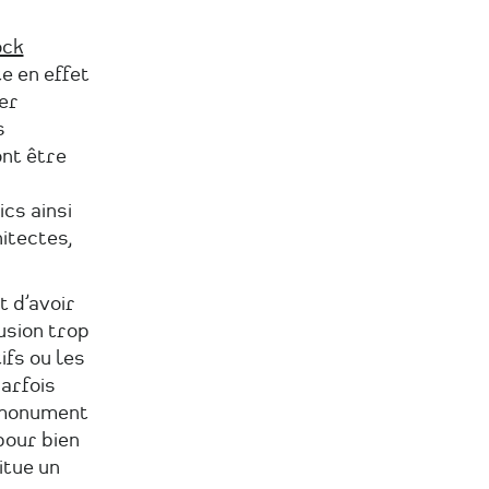
ock
e en effet
er
s
ont être
cs ainsi
itectes,
t d’avoir
usion trop
ifs ou les
arfois
n monument
pour bien
itue un