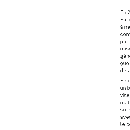
En 2
Pat
à m
comm
path
mise
gén
que 
des
Pour
un b
vite
mat
sur
ave
le 