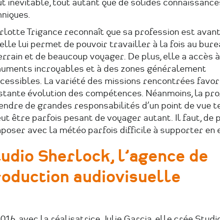
t inévitable, tout autant que de solides connaissance
hniques.
rlotte Trigance reconnaît que sa profession est ava
elle lui permet de pouvoir travailler à la fois au bure
errain et de beaucoup voyager. De plus, elle a accès 
uments incroyables et à des zones généralement
cessibles. La variété des missions rencontrées favor
stante évolution des compétences. Néanmoins, la pro
endre de grandes responsabilités d’un point de vue t
eut être parfois pesant de voyager autant. Il faut, de p
oser avec la météo parfois difficile à supporter en 
udio Sherlock, l’agence de
oduction audiovisuelle
016, avec la réalisatrice Julie Garcia, elle crée
Studi