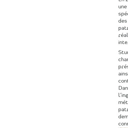
une
spéc
des
patr
réa
inte
Stu
chan
prés
ains
cont
Dan
l’in
mét
patr
dem
con