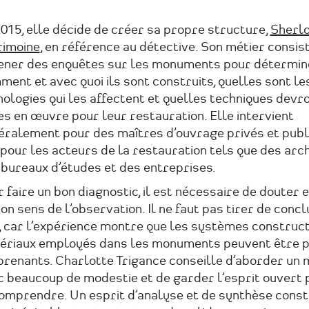
015, elle décide de créer sa propre structure,
Sherl
rimoine
, en référence au détective. Son métier consist
ener des enquêtes sur les monuments pour détermin
ent et avec quoi ils sont construits, quelles sont le
ologies qui les affectent et quelles techniques devr
s en œuvre pour leur restauration. Elle intervient
éralement pour des maîtres d’ouvrage privés et publi
pour les acteurs de la restauration tels que des arch
 bureaux d’études et des entreprises.
 faire un bon diagnostic, il est nécessaire de douter e
on sens de l’observation. Il ne faut pas tirer de concl
, car l’expérience montre que les systèmes construct
ériaux employés dans les monuments peuvent être p
prenants. Charlotte Trigance conseille d’aborder u
c beaucoup de modestie et de garder l’esprit ouvert 
comprendre. Un esprit d’analyse et de synthèse const