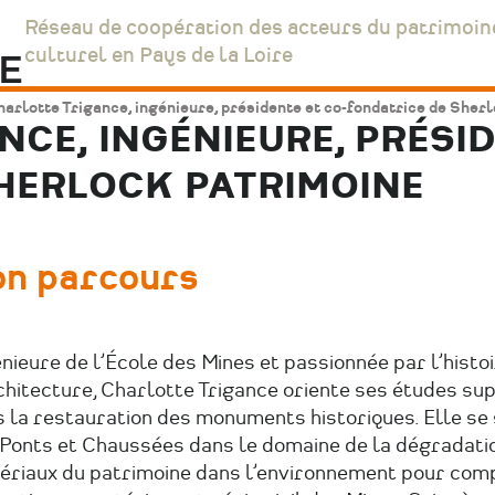
Réseau de coopération des acteurs du patrimoin
culturel en Pays de la Loire
arlotte Trigance, ingénieure, présidente et co-fondatrice de Sher
CE, INGÉNIEURE, PRÉSID
HERLOCK PATRIMOINE
on
parcours
nieure de l’École des Mines et passionnée par l’histoi
chitecture, Charlotte Trigance oriente ses études su
 la restauration des monuments historiques. Elle se 
 Ponts et Chaussées dans le domaine de la dégradati
ériaux du patrimoine dans l’environnement pour com