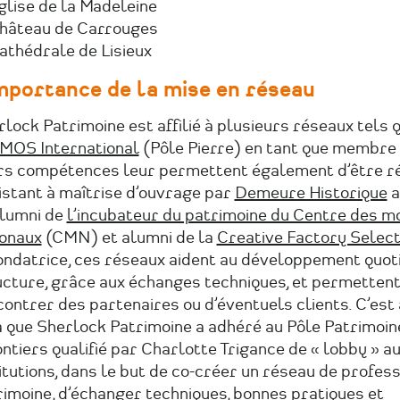
glise de la Madeleine
Château de Carrouges
athédrale de Lisieux
importance de la mise en réseau
lock Patrimoine est affilié à plusieurs réseaux tels 
MOS International
(Pôle Pierre) en tant que membre 
rs compétences leur permettent également d’être r
istant à maîtrise d’ouvrage par
Demeure Historique
a
alumni de
l’incubateur du patrimoine du Centre des 
ionaux
(CMN) et alumni de la
Creative Factory Select
ondatrice, ces réseaux aident au développement quoti
ucture, grâce aux échanges techniques, et permettent
ontrer des partenaires ou d’éventuels clients. C’est
a que Sherlock Patrimoine a adhéré au Pôle Patrimoin
ntiers qualifié par Charlotte Trigance de « lobby » a
itutions, dans le but de co-créer un réseau de profes
imoine, d’échanger techniques, bonnes pratiques et