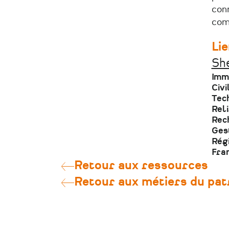
con
com
Lie
Sh
Imm
Civi
Tech
Reli
Rech
Gest
Rég
Fra
Retour aux ressources
Retour aux métiers du pat