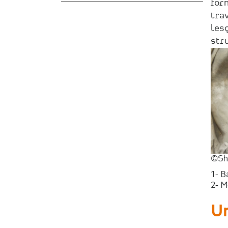
form
trav
lesq
str
©Sh
1- B
2- M
Un