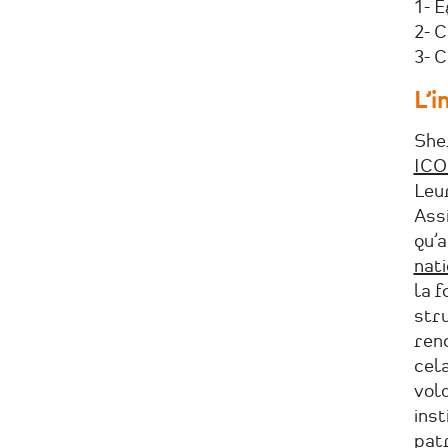
1- É
2- 
3- C
L’
Sher
ICO
Leu
Ass
qu’
nat
la f
str
renc
cel
volo
inst
patr