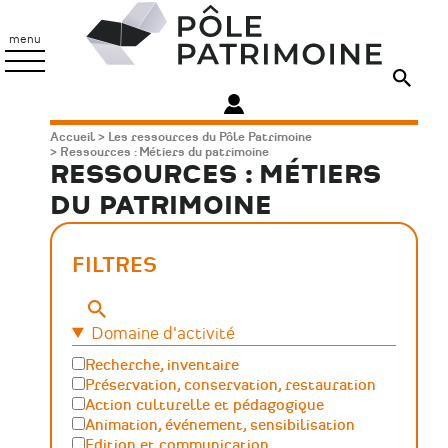
Aller
Pôle
au
Patrimoine
menu
contenu
principal
Fil
Accueil
Les ressources du Pôle Patrimoine
Ressources : Métiers du patrimoine
d'Ariane
RESSOURCES : MÉTIERS
DU PATRIMOINE
FILTRES
Mots-
clés
Domaine d'activité
Recherche, inventaire
Préservation, conservation, restauration
Action culturelle et pédagogique
Animation, événement, sensibilisation
Edition et communication