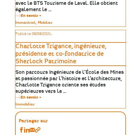
avec le BTS Tourisme de Laval. Elle obtient
également le …
En savoir +
sur
Élodie
Type
Immatériel
Mobilier
Roland,
de
coordonnatrice
patrimoine
Publié le 08/08/2024.
du
Mémorial
des
Charlotte Trigance, ingénieure,
déportés
de
présidente et co-fondatrice de
la
Sherlock Patrimoine
Mayenne
Son parcours Ingénieure de l’École des Mines
et passionnée par l’histoire et l’architecture,
Charlotte Trigance oriente ses études
supérieures vers la …
En savoir +
sur
Charlotte
Type
Immobilier
Trigance,
de
ingénieure,
patrimoine
présidente
et
Partager sur
co-
fondatrice
Partager
Partager
Partager
Copier
de