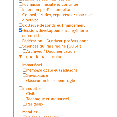
Formation initiale et continue
Insertion professionnelle
Conseil, études, expertise et maitrise
d'oeuvre
Collecte de fonds et financement
Gestion, développement, ingénierie
culturelle
Fédération – Syndicat professionnel
Sciences du Patrimoine (GOSP)
Archives / Documentation
Type de patrimoine
Conservation du patrimoine et
archéologie
Immatériel
Humanités numériques
Mémoire orale et traditions
Relations Publiques (médiation
Savoir-faire
culturelle et valorisation)
Gastronomie et oenologie
Sciences des matériaux et de l'ingénierie
Immobilier
Civil
Technique et industriel
Religieux
Mobilier