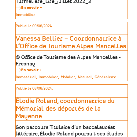
Turmelière_Liré_juillet 2022_3
En savoir +
sur
Célia
Type
Immobilier
Le
de
Blainvaux
patrimoine
Publié le 09/08/2024.
–
Assistante
administrative
Vanessa Bellier – Coordonnatrice à
et
technique
l’Office de Tourisme Alpes Mancelles
chez
C.H.A.M.
© Office de Tourisme des Alpes Mancelles -
Fresnay
En savoir +
sur
Vanessa
Type
Immatériel
Immobilier
Mobilier
Naturel
Généraliste
Bellier
de
–
patrimoine
Publié le 08/08/2024.
Coordonnatrice
à
l’Office
Élodie Roland, coordonnatrice du
de
Tourisme
Mémorial des déportés de la
Alpes
Mayenne
Mancelles
Son parcours Titulaire d’un baccalauréat
littéraire, Élodie Roland poursuit ses études