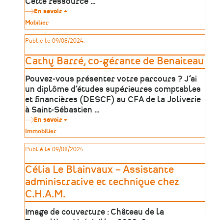
Cette ressource …
En savoir +
sur
Les
Type
Mobilier
métiers
de
des
patrimoine
Publié le 09/08/2024.
musées
Cathy Barré, co-gérante de Benaiteau
Pouvez-vous présenter votre parcours ? J’ai
un diplôme d’études supérieures comptables
et financières (DESCF) au CFA de la Joliverie
à Saint-Sébastien …
En savoir +
sur
Cathy
Type
Immobilier
Barré,
de
co-
patrimoine
Publié le 09/08/2024.
gérante
de
Benaiteau
Célia Le Blainvaux – Assistante
administrative et technique chez
C.H.A.M.
Image de couverture : Château de la