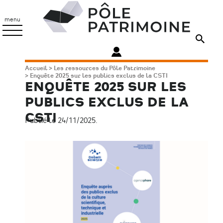
Aller
Pôle
au
Patrimoine
menu
contenu
principal
Fil
Accueil
Les ressources du Pôle Patrimoine
Enquête 2025 sur les publics exclus de la CSTI
d'Ariane
ENQUÊTE 2025 SUR LES
PUBLICS EXCLUS DE LA
CSTI
Publié le 24/11/2025.
Image
principale