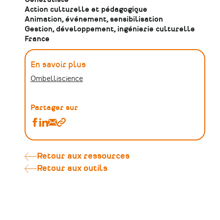
Généraliste
Action culturelle et pédagogique
Animation, événement, sensibilisation
Gestion, développement, ingénierie culturelle
France
En savoir plus
Ombelliscience
Partager sur
Partager
Partager
Partager
Copier
Enquête
Enquête
Enquête
le
2025
2025
2025
lien
sur
sur
sur
Retour aux ressources
les
les
les
Retour aux outils
publics
publics
publics
exclus
exclus
exclus
de
de
de
la
la
la
CSTI
CSTI
CSTI