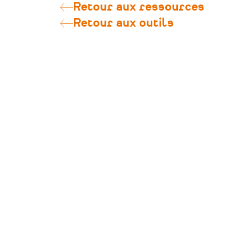
Retour aux ressources
Retour aux outils
CONTACT
Pôle Patrimoine
39 rue Félix Thomas
44000 Nantes