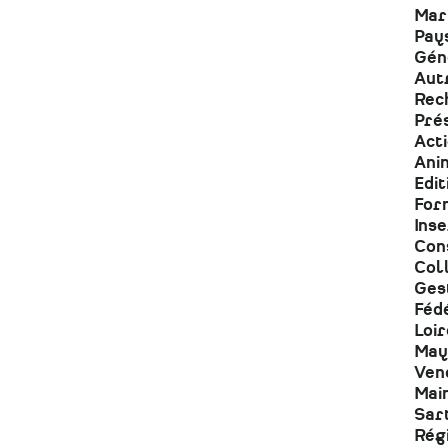
Mari
Pays
Gén
Aut
Rech
Prés
Act
Anim
Edit
Form
Inse
Cons
Col
Gest
Fédé
Loir
May
Ven
Main
Sar
Rég