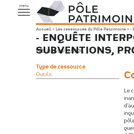
Aller
Pôle
menu
au
Patrimoine
contenu
Accueil
Les ressources du Pôle Patrimoine
- 
Fil
principal
- ENQUÊTE INTERP
d'Ariane
SUBVENTIONS, PRO
Publié le 04/12/2024.
Type de ressource
C
Outils
Le c
inan
d’au
inqu
pôle
que