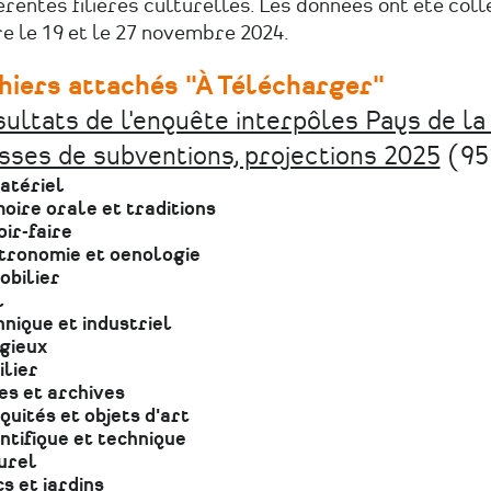
érentes filières culturelles. Les données ont été col
e le 19 et le 27 novembre 2024.
chiers attachés "À Télécharger"
ultats de l'enquête interpôles Pays de la 
sses de subventions, projections 2025
(95
atériel
ire orale et traditions
ir-faire
tronomie et oenologie
obilier
l
nique et industriel
gieux
lier
es et archives
quités et objets d'art
ntifique et technique
urel
s et jardins