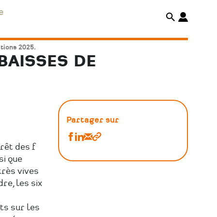
e
ctions 2025.
 BAISSES DE
Partager sur
Partager
Partager
Partager
Copier
rêt des f
-
-
-
le
si que
Enquête
Enquête
Enquête
lien
très vives
interpôles
interpôles
interpôles
re, les six
Pays
Pays
Pays
ts sur les
de
de
de