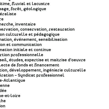
time, fluvial et lacustre
age, forêt, géologique
éraliste
re
erche, inventaire
ervation, conservation, restauration
ion culturelle et pédagogique
ation, événement, sensibilisation
ion et communication
ation initiale et continue
rtion professionnelle
eil, études, expertise et maitrise d'oeuvre
lecte de fonds et financement
ion, développement, ingénierie culturelle
ration – Syndicat professionnel
e-Atlantique
enne
dée
e-et-loire
the
ion