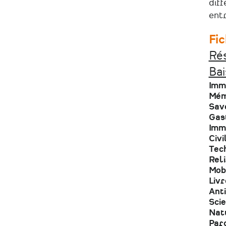
diff
entr
Fi
Rés
Bai
Imm
Mémo
Savo
Gas
Imm
Civi
Tech
Reli
Mobi
Livr
Anti
Scie
Nat
Parc