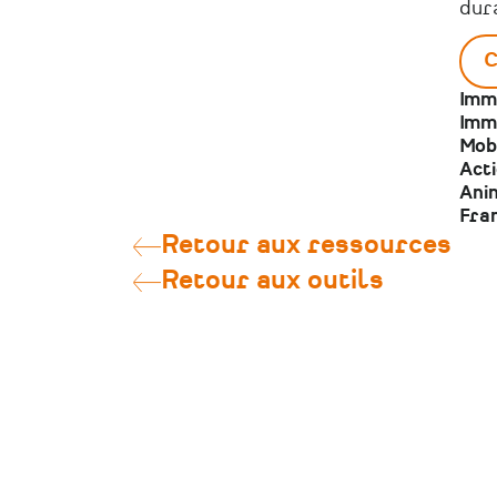
dur
C
Imm
Imm
Mobi
Act
Anim
Fra
Retour aux ressources
Retour aux outils