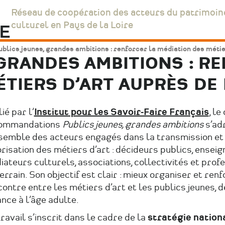
Réseau de coopération des acteurs du patrimoin
culturel en Pays de la Loire
blics jeunes, grandes ambitions : renforcer la médiation des métie
 GRANDES AMBITIONS : R
ÉTIERS D’ART AUPRÈS DE
ié par l’
Institut pour les Savoir-Faire Français
, le
ommandations
Publics jeunes, grandes ambitions
s’ad
nsemble des acteurs engagés dans la transmission et 
risation des métiers d’art : décideurs publics, enseig
ateurs culturels, associations, collectivités et prof
errain. Son objectif est clair : mieux organiser et renf
ontre entre les métiers d’art et les publics jeunes, d
nce à l’âge adulte.
ravail s’inscrit dans le cadre de la
stratégie nation