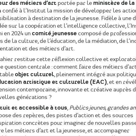
eur des métiers d’art
portée par le
ministère de la
a confié à l’Institut la mission de développer les acti
ibilisation à destination de la jeunesse. Fidèle à une
ée sur la coopération et l’intelligence collective, l’In
ni en 2024 un
comité jeunesse
composé de professio
s de la culture, de l’éducation, de la médiation, de l’in
ientation et des métiers d’art.
ahier restitue cette réflexion collective et explorato
e question centrale : comment faire des métiers d’ar
itable
objet culturel
, pleinement intégré aux politiq
ucation artistique et culturelle (EAC)
, et en révé
ension contemporaine, innovante et créative auprès 
velles générations ?
tuit et accessible à tous
,
Publics jeunes, grandes a
ose des repères, des pistes d’action et des sources
nspiration concrètes pour imaginer de nouvelles pass
e les métiers d’art et la jeunesse, et accompagner