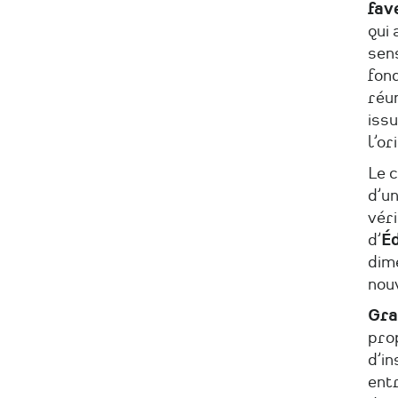
fav
qui 
sens
fond
réu
issu
l’or
Le c
d’un
vér
d’
Éd
dim
nou
Gra
prop
d’i
entr