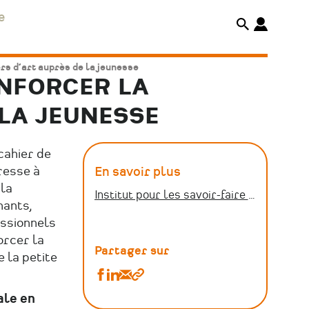
e
rs d’art auprès de la jeunesse
ENFORCER LA
 LA JEUNESSE
 cahier de
resse à
En savoir plus
la
Institut pour les savoir-faire français
nants,
essionnels
orcer la
Partager sur
e la petite
Partager
Partager
Partager
Copier
Publics
Publics
Publics
le
ale en