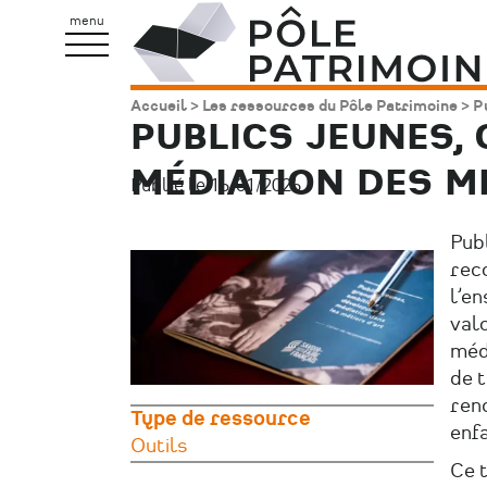
Aller
Pôle
menu
au
Patrimoine
contenu
Accueil
Les ressources du Pôle Patrimoine
Pu
Fil
principal
PUBLICS JEUNES,
d'Ariane
MÉDIATION DES M
Publié le 16/01/2026.
Image
Publ
principale
rec
l’e
valo
médi
de t
renc
Type de ressource
enfa
Outils
Ce t