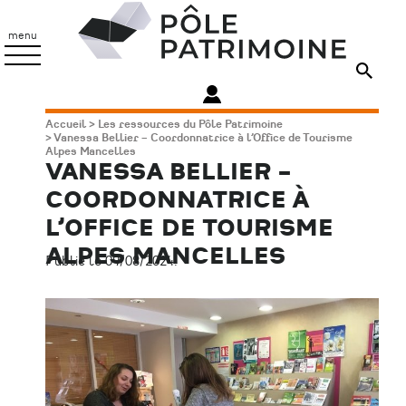
Aller
Pôle
au
Patrimoine
menu
contenu
principal
Fil
Accueil
Les ressources du Pôle Patrimoine
Vanessa Bellier – Coordonnatrice à l’Office de Tourisme
d'Ariane
Alpes Mancelles
VANESSA BELLIER –
COORDONNATRICE À
L’OFFICE DE TOURISME
ALPES MANCELLES
Publié le 09/08/2024.
Image
principale