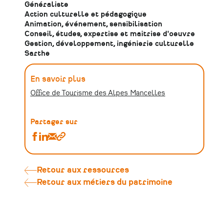
Généraliste
Action culturelle et pédagogique
Animation, événement, sensibilisation
Conseil, études, expertise et maitrise d'oeuvre
Gestion, développement, ingénierie culturelle
Sarthe
En savoir plus
Office de Tourisme des Alpes Mancelles
Partager sur
Partager
Partager
Partager
Copier
Vanessa
Vanessa
Vanessa
le
Bellier
Bellier
Bellier
lien
–
–
–
Retour aux ressources
Coordonnatrice
Coordonnatrice
Coordonnatrice
Retour aux métiers du patrimoine
à
à
à
l’Office
l’Office
l’Office
de
de
de
Tourisme
Tourisme
Tourisme