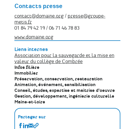
Contacts presse
contact@domaine.org
/
presse@groupe-
metis.fr
01 84 79 42 19 / 06 71 46 78 83
www.domaine.org
Liens internes
Association pour la sauvegarde et la mise en
valeur du collège de Combrée
Infos filière
Immobilier
Préservation, conservation, restauration
Animation, événement, sensibilisation
Conseil, études, expertise et maitrise d'oeuvre
Gestion, développement, ingénierie culturelle
Maine-et-loire
Partager sur
Partager
Partager
Partager
Copier