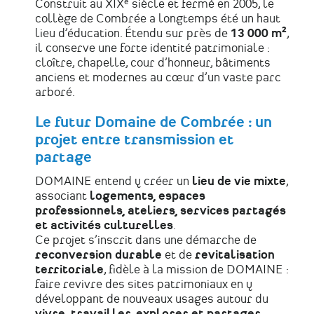
Construit au XIXᵉ siècle et fermé en 2005, le
collège de Combrée a longtemps été un haut
lieu d’éducation. Étendu sur près de
13 000 m²
,
il conserve une forte identité patrimoniale :
cloître, chapelle, cour d’honneur, bâtiments
anciens et modernes au cœur d’un vaste parc
arboré.
Le futur Domaine de Combrée : un
projet entre transmission et
partage
DOMAINE entend y créer un
lieu de vie mixte
,
associant
logements, espaces
professionnels, ateliers, services partagés
et activités culturelles
.
Ce projet s’inscrit dans une démarche de
reconversion durable
et de
revitalisation
territoriale
, fidèle à la mission de DOMAINE :
faire revivre des sites patrimoniaux en y
développant de nouveaux usages autour du
vivre, travailler, explorer et partager
.