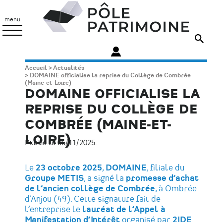
Aller
Pôle
au
Patrimoine
menu
contenu
principal
Fil
Accueil
Actualités
DOMAINE officialise la reprise du Collège de Combrée
d'Ariane
(Maine-et-Loire)
DOMAINE OFFICIALISE LA
REPRISE DU COLLÈGE DE
COMBRÉE (MAINE-ET-
LOIRE)
Publié le 05/11/2025.
Le
23 octobre 2025
,
DOMAINE
, filiale du
Groupe METIS
, a signé la
promesse d’achat
de l’ancien collège de Combrée
, à Ombrée
d’Anjou (49). Cette signature fait de
l’entreprise le
lauréat de l’Appel à
Manifestation d’Intérêt
organisé par
2IDE