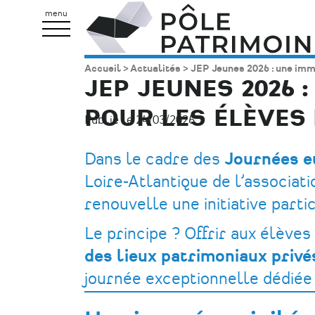
Aller
Pôle
menu
au
Patrimoine
contenu
Accueil
Actualités
JEP Jeunes 2026 : une imme
Fil
principal
JEP JEUNES 2026 
d'Ariane
POUR LES ÉLÈVES 
Publié le 24/03/2026.
Dans le cadre des
Journées e
Loire-Atlantique de l’associat
renouvelle une initiative part
Le principe ? Offrir aux élève
des lieux patrimoniaux priv
journée exceptionnelle dédiée à