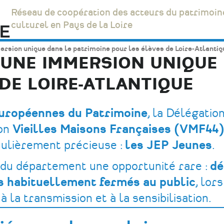
Réseau de coopération des acteurs du patrimoin
culturel en Pays de la Loire
rsion unique dans le patrimoine pour les élèves de Loire-Atlantiq
: UNE IMMERSION UNIQUE
DE LOIRE-ATLANTIQUE
uropéennes du Patrimoine
, la Délégatio
ion
Vieilles Maisons Françaises (VMF44
iculièrement précieuse :
les JEP Jeunes
.
s du département une opportunité rare :
dé
és habituellement fermés au public
, lor
 la transmission et à la sensibilisation.