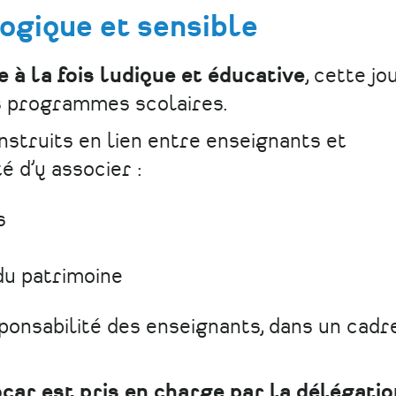
gique et sensible
 à la fois ludique et éducative
, cette j
s programmes scolaires.
nstruits en lien entre enseignants et
té d’y associer :
s
du patrimoine
ponsabilité des enseignants, dans un cadr
car est pris en charge par la délégatio