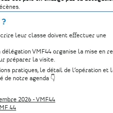
mécènes.
 ?
crire leur classe doivent effectuer une
a délégation VMF44 organise la mise en re
ur préparer la visite.
ns pratiques, le détail de l’opération et l
dié de notre agenda 👇
tembre 2026 - VMF44
VMF 44