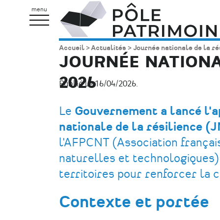
Aller
Pôle
menu
au
Patrimoine
contenu
Accueil
Actualités
Journée nationale de la ré
Fil
principal
JOURNÉE NATIONAL
d'Ariane
2026
Publié le 16/04/2026.
Le
Gouvernement a lancé l'ap
nationale de la résilience (
l'AFPCNT (Association françai
naturelles et technologiques) 
territoires pour renforcer la 
Contexte et portée