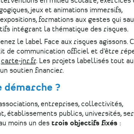
nterventions en milieu scolaire, exercices
gogiques, jeux et animations immersifs,
expositions, formations aux gestes qui sau
ifs intégrant la thématique des risques.
nez le label Face aux risques agissons. C
it de communication officiel et d'être rép
:
carte-jnr.fr
. Les projets labellisés tout a
'un soutien financier.
te démarche ?
ssociations, entreprises, collectivités,
 établissements publics, universités, ser
ns au moins un des
trois objectifs fixés
: