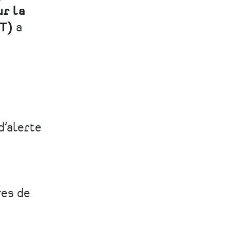
ur la
NT)
a
d’alerte
ges de