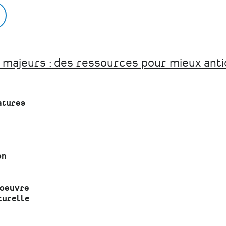
 majeurs : des ressources pour mieux anti
atures
on
d'oeuvre
turelle