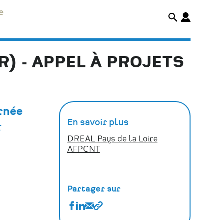
e
) - APPEL À PROJETS
urnée
En savoir plus
r
DREAL Pays de la Loire
AFPCNT
Partager sur
Partager
Partager
Partager
Copier