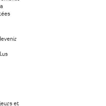
la
tées
evenir
plus
jeurs et