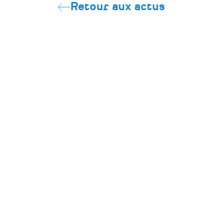
Retour aux actus
CONTACT
Pôle Patrimoine
39 rue Félix Thomas
44000 Nantes
contact@polepatrimoine-paysdelaloire.f
06 38 76 69 19