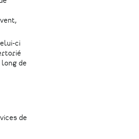
 de
vent,
elui-ci
ertorié
u long de
vices de