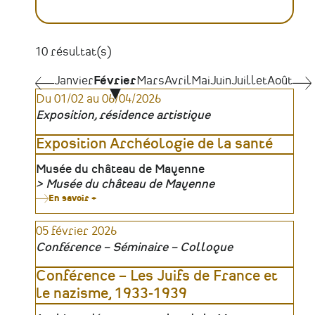
10 résultat(s)
Pagination
Janvier
Janvier
Février
Mars
Avril
Mai
Juin
Juillet
Août
Mar
Du 01/02 au 06/04/2026
Exposition, résidence artistique
Exposition Archéologie de la santé
Lieu
Musée du château de Mayenne
Musée du château de Mayenne
Organisateur
En savoir +
sur
Exposition
Archéologie
05 février 2026
de
la
Conférence – Séminaire – Colloque
santé
Conférence – Les Juifs de France et
le nazisme, 1933-1939