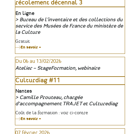
récolement décennal 3
20
ans
après
Lieu
En ligne
Bureau de l’inventaire et des collections du
Organisateur
service des Musées de France du ministère de
la Culture
Tarifs
Gratuit
En savoir +
sur
Webinaires
nationaux
Du 06 au 13/02/2026
-
Plan
Atelier – Stage
Formation, webinaire
de
récolement
décennal
Culturdiag #11
3
Lieu
Nantes
Camille Prouteau, chargée
Organisateur
d'accompagnement TRAJET et Culturediag
Tarifs
Coût de la formation : voir ci-contre
En savoir +
sur
Culturdiag
#11
07 février 2026