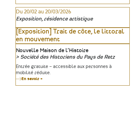
24e
1940
Journée
?
Du 20/02 au 20/03/2026
d’archivistique
d’Angers
Exposition, résidence artistique
[Exposition] Trait de côte, le littoral
en mouvement
Lieu
Nouvelle Maison de l’Histoire
Société des Historiens du Pays de Retz
Organisateur
Tarifs
Entrée gratuite – accessible aux personnes à
mobilité réduite.
En savoir +
sur
[Exposition]
Trait
de
côte,
le
littoral
en
mouvement