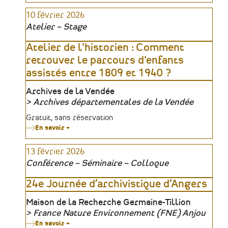
:
10 février 2026
L’agroalimentaire,
une
Atelier – Stage
empreinte
nantaise
Atelier de l'historien : Comment
retrouver le parcours d'enfants
assistés entre 1809 et 1940 ?
Lieu
Archives de la Vendée
Archives départementales de la Vendée
Organisateur
Tarifs
Gratuit, sans réservation
En savoir +
sur
Atelier
de
13 février 2026
l'historien
:
Conférence – Séminaire – Colloque
Comment
retrouver
le
24e Journée d’archivistique d’Angers
parcours
d'enfants
Lieu
Maison de la Recherche Germaine-Tillion
assistés
entre
France Nature Environnement (FNE) Anjou
1809
Organisateur
En savoir +
sur
et