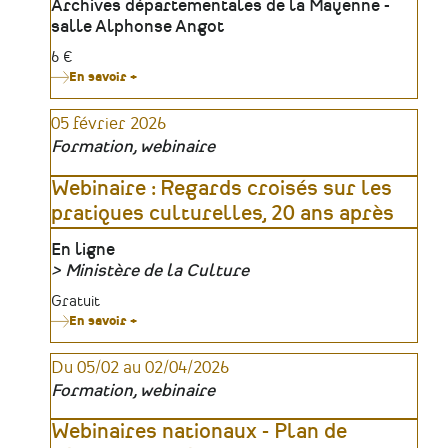
Lieu
Archives départementales de la Mayenne -
salle Alphonse Angot
Tarifs
6 €
En savoir +
sur
Conférence
–
05 février 2026
Les
Juifs
Formation, webinaire
de
France
et
Webinaire : Regards croisés sur les
le
pratiques culturelles, 20 ans après
nazisme,
1933-
1939
Lieu
En ligne
Ministère de la Culture
Organisateur
Tarifs
Gratuit
En savoir +
sur
Webinaire
:
Du 05/02 au 02/04/2026
Regards
croisés
Formation, webinaire
sur
les
pratiques
Webinaires nationaux - Plan de
culturelles,