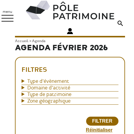
Aller
Pôle
au
Patrimoine
menu
contenu
principal
Fil
Accueil
Agenda
AGENDA FÉVRIER 2026
d'Ariane
FILTRES
Type d'évènement
Domaine d'activité
Type de patrimoine
Zone géographique