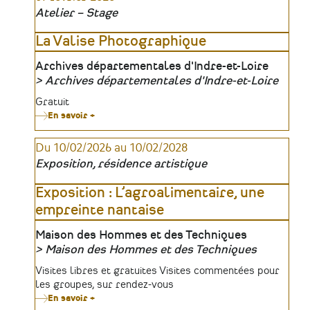
Atelier – Stage
La Valise Photographique
Lieu
Archives départementales d'Indre-et-Loire
Archives départementales d'Indre-et-Loire
Organisateur
Tarifs
Gratuit
En savoir +
sur
La
Valise
Du 10/02/2026 au 10/02/2028
Photographique
Exposition, résidence artistique
Exposition : L’agroalimentaire, une
empreinte nantaise
Lieu
Maison des Hommes et des Techniques
Maison des Hommes et des Techniques
Organisateur
Tarifs
Visites libres et gratuites Visites commentées pour
les groupes, sur rendez-vous
En savoir +
sur
Exposition