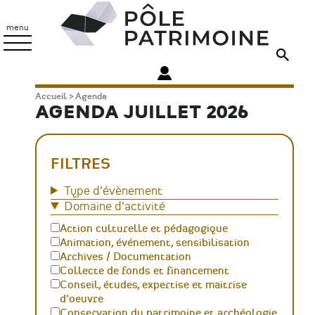
Aller
Pôle
au
Patrimoine
menu
contenu
principal
Fil
Accueil
Agenda
AGENDA JUILLET 2026
d'Ariane
FILTRES
Type d'évènement
Domaine d'activité
Action culturelle et pédagogique
Animation, événement, sensibilisation
Archives / Documentation
Collecte de fonds et financement
Conseil, études, expertise et maitrise
d'oeuvre
Conservation du patrimoine et archéologie