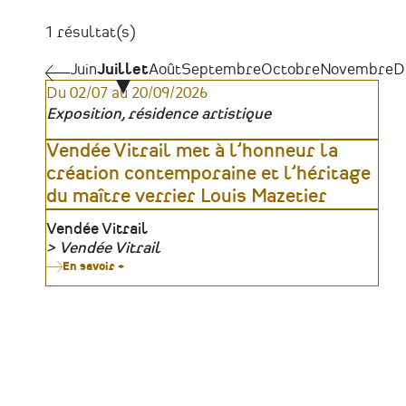
1 résultat(s)
Pagination
Juin
Juin
Juillet
Août
Septembre
Octobre
Novembre
D
Du 02/07 au 20/09/2026
Exposition, résidence artistique
Vendée Vitrail met à l’honneur la
création contemporaine et l’héritage
du maître verrier Louis Mazetier
Lieu
Vendée Vitrail
Vendée Vitrail
Organisateur
En savoir +
sur
Vendée
Vitrail
met
à
l’honneur
la
création
contemporaine
et
l’héritage