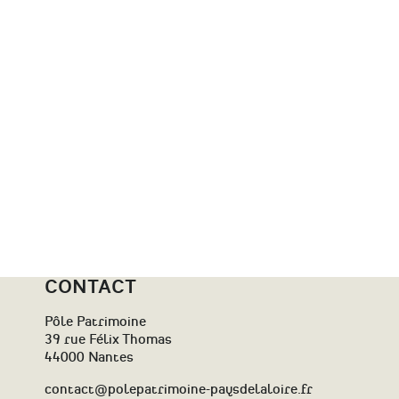
du
maître
verrier
Louis
Mazetier
CONTACT
Pôle Patrimoine
39 rue Félix Thomas
44000 Nantes
contact@polepatrimoine-paysdelaloire.fr