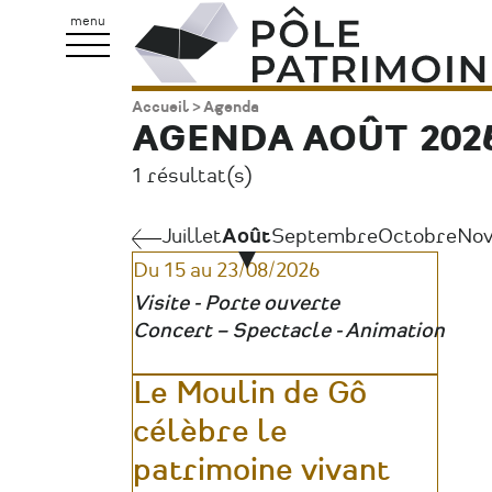
Aller
Pôle
menu
au
Patrimoine
contenu
Accueil
Agenda
Fil
principal
AGENDA AOÛT 202
d'Ariane
1 résultat(s)
Juillet
Juillet
Août
Septembre
Octobre
No
Pagination
Du 15 au 23/08/2026
Visite - Porte ouverte
Concert – Spectacle - Animation
Le Moulin de Gô
célèbre le
patrimoine vivant