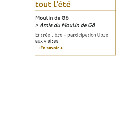
tout l'été
Lieu
Moulin de Gô
Amis du Moulin de Gô
Organisateur
Tarifs
Entrée libre – participation libre
aux visites
En savoir +
sur
Le
Moulin
de
Gô
célèbre
le
patrimoine
vivant
tout
l'été