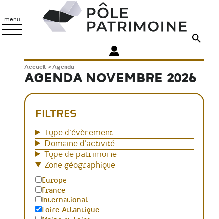
Aller
Pôle
au
Patrimoine
menu
contenu
principal
Fil
Accueil
Agenda
AGENDA NOVEMBRE 2026
d'Ariane
FILTRES
Type d'évènement
Domaine d'activité
Type de patrimoine
Zone géographique
Europe
France
International
Loire-Atlantique