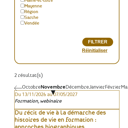
Maine-et-loire
Mayenne
Région
Sarthe
Vendée
2 résultat(s)
Pagination
Octobre
Octobre
Novembre
Décembre
Janvier
Février
Ma
Du 13/11/2026 au 07/05/2027
Formation, webinaire
Du récit de vie à la démarche des
histoires de vie en formation :
approches biographiques