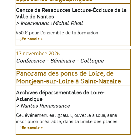
Lieu
Centre de Ressources Lecture-Écriture de la
Ville de Nantes
Intervenant : Michel Rival
Organisateur
Tarifs
450 € pour l'ensemble de la formation
En savoir +
sur
Du
récit
17 novembre 2026
de
vie
Conférence – Séminaire – Colloque
à
la
démarche
Panorama des ponts de Loire, de
des
Montjean-sur-Loire à Saint-Nazaire
histoires
de
vie
Lieu
Archives départementales de Loire-
en
Atlantique
formation
:
Nantes Renaissance
approches
Organisateur
biographiques
Tarifs
Cet événement est gratuit, ouverte à tous, sans
inscription préalable, dans la limite des places …
En savoir +
sur
Panorama
des