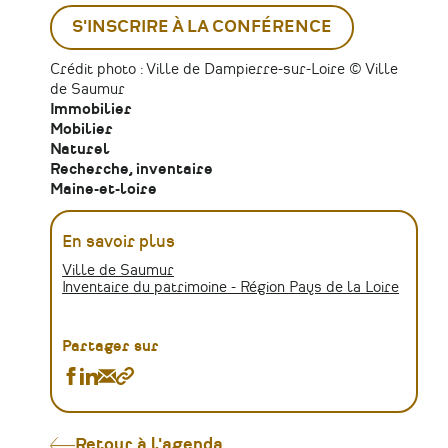
S'INSCRIRE À LA CONFÉRENCE
Crédit photo : Ville de Dampierre-sur-Loire © Ville
de Saumur
Immobilier
Mobilier
Naturel
Recherche, inventaire
Maine-et-loire
En savoir plus
Ville de Saumur
Inventaire du patrimoine - Région Pays de la Loire
Partager sur
Partager
Partager
Partager
Copier
Conférence
Conférence
Conférence
le
:
:
:
lien
Le
Le
Le
Retour à l'agenda