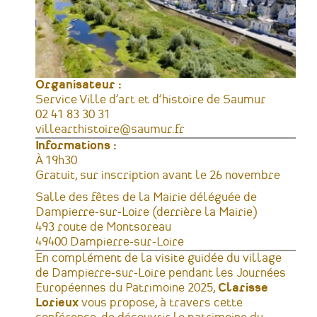
Organisateur :
Service Ville d’art et d’histoire de Saumur
Téléphone
02 41 83 30 31
Courriel
villearthistoire@saumur.fr
Informations :
Horaires
À 19h30
Tarifs
Gratuit, sur inscription avant le 26 novembre
Lieu
Salle des fêtes de la Mairie déléguée de
Dampierre-sur-Loire (derrière la Mairie)
Adresse
493 route de Montsoreau
49400
Dampierre-sur-Loire
France
En complément de la visite guidée du village
de Dampierre-sur-Loire pendant les Journées
Européennes du Patrimoine 2025,
Clarisse
Lorieux
vous propose, à travers cette