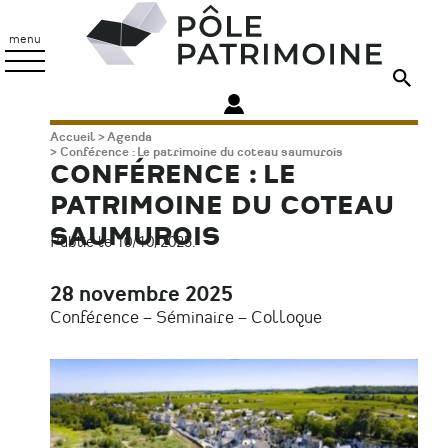
Aller
Pôle
au
Patrimoine
menu
contenu
principal
Fil
Accueil
Agenda
Conférence : Le patrimoine du coteau saumurois
d'Ariane
CONFÉRENCE : LE
PATRIMOINE DU COTEAU
SAUMUROIS
Publié le 10/10/2025.
28 novembre 2025
Date
Conférence – Séminaire – Colloque
Type
d'évènement