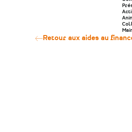
Prés
Act
Anim
Col
Main
Retour aux aides au finan
CONTACT