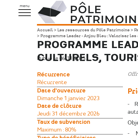
Aller
Pôle
menu
au
Patrimoine
contenu
Accueil
Les ressources du Pôle Patrimoine
R
Fil
principal
Programme Leader - Anjou Bleu : Valoriser les a
PROGRAMME LEADE
d'Ariane
CULTURELS, TOURI
Publié le 06/11/2025.
Offr
Récurrence
Récurrente
Date d'ouverture
Pri
Dimanche 1 janvier 2023
- Re
Date de clôture
autr
Jeudi 31 décembre 2026
Taux de subvention
Obje
Maximum : 80%
- M