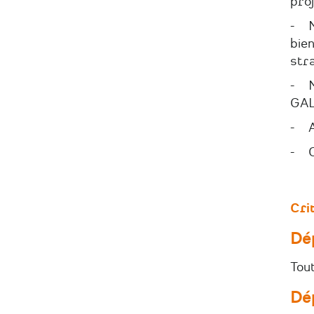
proj
- M
bien
stra
- M
GAL
- An
- C
Crit
Dé
Tou
Dé