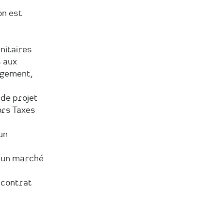
on est
nitaires
s aux
rgement,
 de projet
ors Taxes
un
d’un marché
 contrat