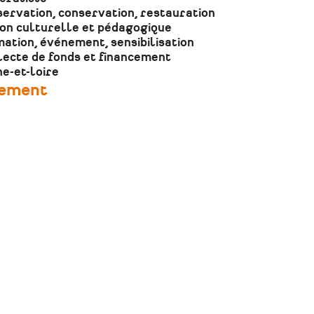
ervation, conservation, restauration
ion culturelle et pédagogique
ation, événement, sensibilisation
lecte de fonds et financement
e-et-loire
cement
Le Pôle Patrimoine reçoit le soutien de la Région
Pays de la Loire et de l’État-Drac des Pays de la