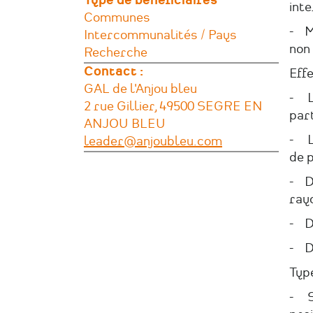
Type de bénéficiaires
inte
Communes
- M
Intercommunalités / Pays
non
Recherche
Contact :
Effe
GAL de l'Anjou bleu
- La
2 rue Gillier, 49500 SEGRE EN
part
ANJOU BLEU
- La
leader@anjoubleu.com
de p
- D
ray
- D
- D
Type
- So