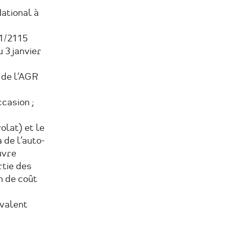
ational à
21/2115
 3 janvier
 de l’AGR
casion ;
olat) et le
 de l’auto-
uvre
rtie des
n de coût
ivalent