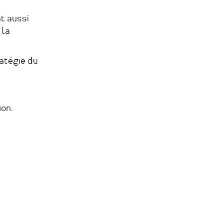
territoire
territoire
territoire
sur
sur
par
t aussi
 la
Facebook
Linkedin
Email
atégie du
on.