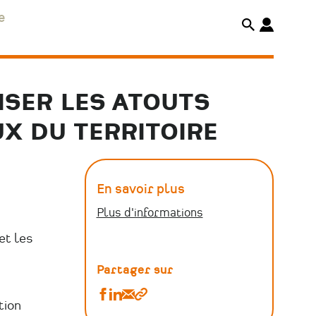
e
ISER LES ATOUTS
UX DU TERRITOIRE
En savoir plus
Plus d'informations
et les
Partager sur
Partager
Partager
Partager
Copier
tion