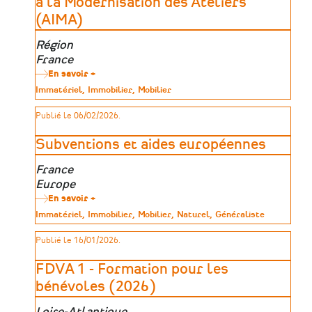
à la Modernisation des Ateliers
(AIMA)
Zone
Région
géographique
France
En savoir +
sur
Métiers
Type
Immatériel
Immobilier
Mobilier
d’art
de
:
patrimoine
Publié le 06/02/2026.
Aide
à
l’Installation
Subventions et aides européennes
et
à
Zone
France
la
Modernisation
géographique
Europe
des
En savoir +
sur
Ateliers
Subventions
(AIMA)
Type
Immatériel
Immobilier
Mobilier
Naturel
Généraliste
et
de
aides
patrimoine
Publié le 16/01/2026.
européennes
FDVA 1 - Formation pour les
bénévoles (2026)
Zone
Loire-Atlantique