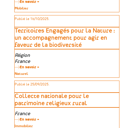
d’aides
En savoir +
historiques)
sur
Enrichir
Type
Mobilier
les
de
collections
patrimoine
Publié le 16/10/2025.
des
musées
de
Territoires Engagés pour la Nature :
France
(FRAM)
un accompagnement pour agir en
faveur de la biodiversité
Zone
Région
géographique
France
En savoir +
sur
Territoires
Type
Naturel
Engagés
de
pour
patrimoine
Publié le 25/09/2025.
la
Nature
:
Collecte nationale pour le
un
accompagnement
patrimoine religieux rural
pour
agir
Zone
France
en
faveur
géographique
En savoir +
sur
de
Collecte
Type
Immobilier
la