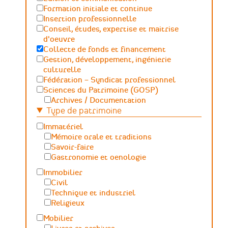
Formation initiale et continue
Insertion professionnelle
Conseil, études, expertise et maitrise
d'oeuvre
Collecte de fonds et financement
Gestion, développement, ingénierie
culturelle
Fédération – Syndicat professionnel
Sciences du Patrimoine (GOSP)
Archives / Documentation
Type de patrimoine
Conservation du patrimoine et
archéologie
Immatériel
Humanités numériques
Mémoire orale et traditions
Relations Publiques (médiation
Savoir-faire
culturelle et valorisation)
Gastronomie et oenologie
Sciences des matériaux et de l'ingénierie
Immobilier
Civil
Technique et industriel
Religieux
Mobilier