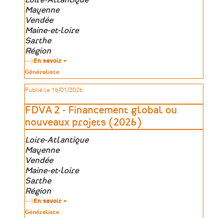
géographique
Mayenne
Vendée
Maine-et-loire
Sarthe
Région
En savoir +
sur
FDVA
Type
Généraliste
1
de
-
patrimoine
Publié le 16/01/2026.
Formation
pour
les
FDVA 2 - Financement global ou
bénévoles
(2026)
nouveaux projets (2026)
Zone
Loire-Atlantique
géographique
Mayenne
Vendée
Maine-et-loire
Sarthe
Région
En savoir +
sur
FDVA
Type
Généraliste
2