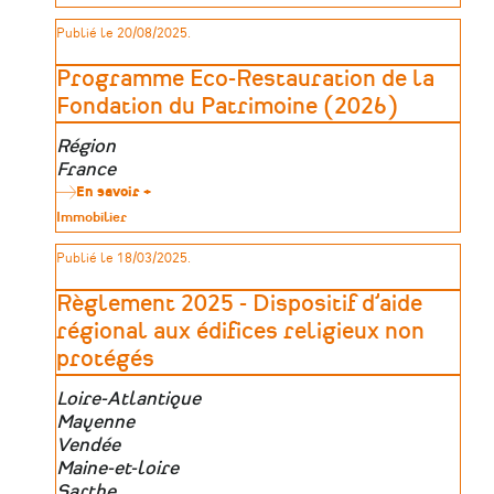
nationale
de
biodiversité
pour
patrimoine
Publié le 20/08/2025.
le
patrimoine
religieux
Programme Eco-Restauration de la
rural
Fondation du Patrimoine (2026)
Zone
Région
géographique
France
En savoir +
sur
Programme
Type
Immobilier
Eco-
de
Restauration
patrimoine
Publié le 18/03/2025.
de
la
Fondation
Règlement 2025 - Dispositif d’aide
du
Patrimoine
régional aux édifices religieux non
(2026)
protégés
Zone
Loire-Atlantique
géographique
Mayenne
Vendée
Maine-et-loire
Sarthe