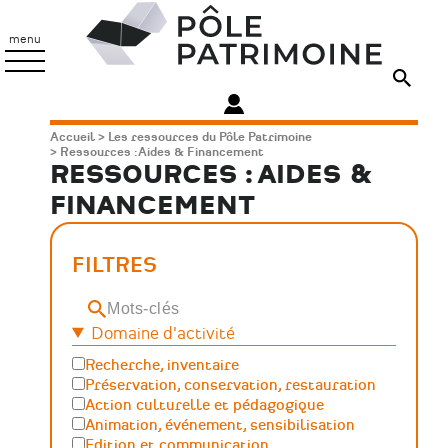
Aller
Pôle
au
Patrimoine
menu
contenu
principal
Fil
Accueil
Les ressources du Pôle Patrimoine
Ressources : Aides & Financement
d'Ariane
RESSOURCES : AIDES &
FINANCEMENT
FILTRES
Mots-
clés
Domaine d'activité
Recherche, inventaire
Préservation, conservation, restauration
Action culturelle et pédagogique
Animation, événement, sensibilisation
Edition et communication