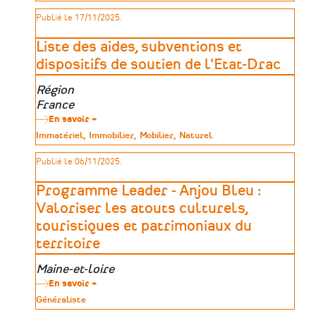
de
-
patrimoine
Publié le 17/11/2025.
Financement
global
ou
Liste des aides, subventions et
nouveaux
projets
dispositifs de soutien de l'Etat-Drac
(2026)
Zone
Région
géographique
France
En savoir +
sur
Liste
Type
Immatériel
Immobilier
Mobilier
Naturel
des
de
aides,
patrimoine
Publié le 06/11/2025.
subventions
et
dispositifs
Programme Leader - Anjou Bleu :
de
soutien
Valoriser les atouts culturels,
de
touristiques et patrimoniaux du
l'Etat-
Drac
territoire
Zone
Maine-et-loire
géographique
En savoir +
sur
Programme
Type
Généraliste
Leader
de
-