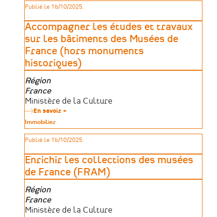
patrimoine
Publié le 16/10/2025.
Anjou
Bleu
:
Accompagner les études et travaux
Valoriser
les
sur les bâtiments des Musées de
atouts
France (hors monuments
culturels,
touristiques
historiques)
et
patrimoniaux
Zone
Région
du
territoire
géographique
France
Porteurs
Ministère de la Culture
d’aides
En savoir +
sur
Accompagner
Type
Immobilier
les
de
études
patrimoine
Publié le 16/10/2025.
et
travaux
sur
Enrichir les collections des musées
les
bâtiments
de France (FRAM)
des
Musées
Zone
Région
de
France
géographique
France
(hors
Porteurs
Ministère de la Culture
monuments