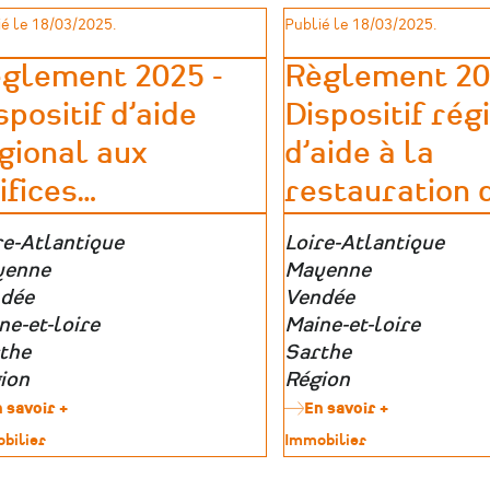
les
-
imoine
é le 18/03/2025.
Publié le 18/03/2025.
atouts
Financement
culturels,
global
touristiques
ou
glement 2025 -
Règlement 20
et
nouveaux
spositif d’aide
Dispositif rég
patrimoniau
projets
du
(2026)
gional aux
d’aide à la
territoire
ifices
…
restauration 
e
re-Atlantique
Zone
Loire-Atlantique
graphique
yenne
géographique
Mayenne
dée
Vendée
ne-et-loire
Maine-et-loire
the
Sarthe
ion
Région
 savoir +
sur
En savoir +
sur
Règlement
Règlement
bilier
Type
Immobilier
2025
2025
de
-
-
imoine
patrimoine