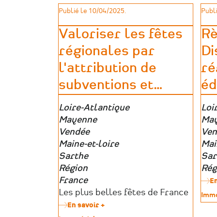
-
patrimoine
patr
Publié le 10/04/2025.
Publi
Formation
pour
les
Valoriser les fêtes
Rè
bénévoles
régionales par
Di
(2026)
l'attribution de
ré
subventions et
…
éd
Zone
Loire-Atlantique
Zon
Loi
géographique
Mayenne
géo
Ma
Vendée
Ven
Maine-et-loire
Mai
Sarthe
Sar
Région
Rég
France
En
Porteurs
Les plus belles fêtes de France
Type
Immo
d’aides
de
En savoir +
sur
patr
Valoriser