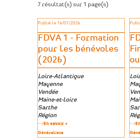
7 résultat(s) sur 1 page(s)
Publié le 16/01/2026.
Publi
FDVA 1 - Formation
FD
pour les bénévoles
Fi
(2026)
ou
Zone
Loire-Atlantique
Zon
Loi
géographique
Mayenne
géo
Ma
Vendée
Ven
Maine-et-loire
Mai
Sarthe
Sar
Région
Rég
En savoir +
sur
En
FDVA
Type
Généraliste
Type
Géné
1
de
de