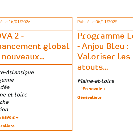
é le 16/01/2026.
Publié le 06/11/2025.
VA 2 -
Programme L
nancement global
- Anjou Bleu :
 nouveaux
…
Valoriser les
atouts
…
e
re-Atlantique
graphique
yenne
Zone
Maine-et-loire
dée
géographique
En savoir +
sur
ne-et-loire
Programme
Type
Généraliste
Leader
the
de
-
patrimoine
ion
Anjou
Bleu
 savoir +
sur
:
FDVA
raliste
Valoriser
2