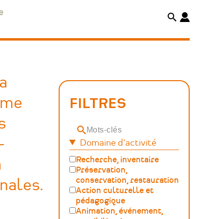
e
la
orme
FILTRES
s
Mots-
-
Domaine d'activité
clés
Recherche, inventaire
a
Préservation,
conservation, restauration
nales.
Action culturelle et
pédagogique
Animation, événement,