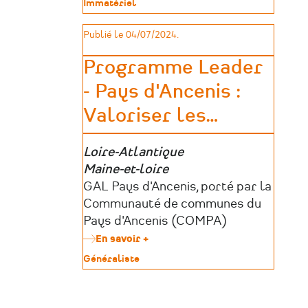
Type
Immatériel
les
de
fêtes
patrimoine
Publié le 04/07/2024.
régionales
par
l'attribution
Programme Leader
de
- Pays d'Ancenis :
subventions
et
Valoriser les
…
d'un
label
Zone
Loire-Atlantique
géographique
Maine-et-loire
Porteurs
GAL Pays d'Ancenis, porté par la
d’aides
Communauté de communes du
Pays d'Ancenis (COMPA)
En savoir +
sur
Programme
Type
Généraliste
Leader
de
-
patrimoine
Pays
d'Ancenis