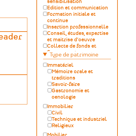
sensibilisation
Edition et communication
Formation initiale et
continue
Insertion professionnelle
Conseil, études, expertise
eader
et maitrise d'oeuvre
Collecte de fonds et
financement
Type de patrimoine
Gestion, développement,
ingénierie culturelle
Immatériel
Fédération – Syndicat
Mémoire orale et
professionnel
traditions
Sciences du Patrimoine
Savoir-faire
(GOSP)
Gastronomie et
Archives /
oenologie
Documentation
Immobilier
Conservation du
Civil
patrimoine et
Technique et industriel
archéologie
Religieux
Humanités numériques
Mobilier
Relations Publiques