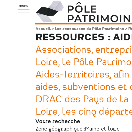
Aller
Pôle
menu
au
Patrimoine
contenu
Accueil
Les ressources du Pôle Patrimoine
Re
Fil
principal
RESSOURCES : AI
d'Ariane
Associations, entrepri
Loire, le Pôle Patrim
Aides-Territoires, afi
aides, subventions et 
DRAC des Pays de la L
Loire, les cinq dépar
Votre recherche
Zone géographique :
Maine-et-loire