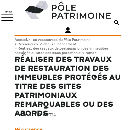
Aller
Pôle
au
Patrimoine
menu
contenu
principal
Fil
Accueil
Les ressources du Pôle Patrimoine
Ressources : Aides & Financement
d'Ariane
Réaliser des travaux de restauration des immeubles
protégés au titre des sites patrimoniaux remar...
RÉALISER DES TRAVAUX
DE RESTAURATION DES
IMMEUBLES PROTÉGÉS AU
TITRE DES SITES
PATRIMONIAUX
REMARQUABLES OU DES
ABORDS
Publié le 17/07/2024.
Récurrence